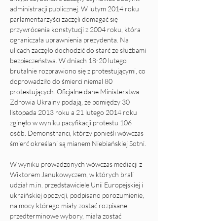
administracji publicznej. W lutym 2014 roku 
parlamentarzyści zaczęli domagać się 
przywrócenia konstytucji z 2004 roku, która 
ograniczała uprawnienia prezydenta. Na 
ulicach zaczęło dochodzić do starć ze służbami 
bezpieczeństwa. W dniach 18-20 lutego 
brutalnie rozprawiono się z protestującymi, co 
doprowadziło do śmierci niemal 80 
protestujących. Oficjalne dane Ministerstwa 
Zdrowia Ukrainy podają, że pomiędzy 30 
listopada 2013 roku a 21 lutego 2014 roku 
zginęło w wyniku pacyfikacji protestu 106 
osób. Demonstranci, którzy ponieśli wówczas 
śmierć określani są mianem Niebiańskiej Sotni.
W wyniku prowadzonych wówczas mediacji z 
Wiktorem Janukowyczem, w których brali 
udział m.in. przedstawiciele Unii Europejskiej i 
ukraińskiej opozycji, podpisano porozumienie, 
na mocy którego miały zostać rozpisane 
przedterminowe wybory, miała zostać 