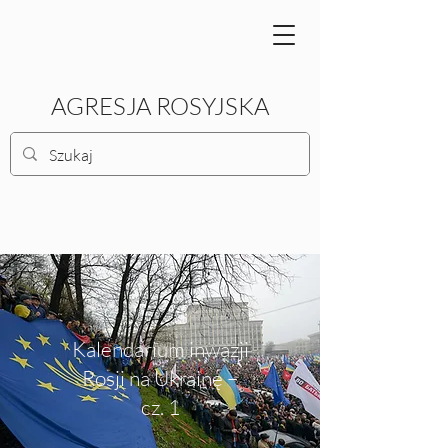
AGRESJA ROSYJSKA
Kalendarium inwazji
Rosji na Ukrainę –
cz. 1