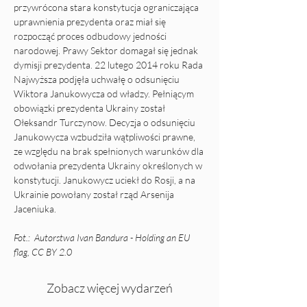
przywrócona stara konstytucja ograniczająca 
uprawnienia prezydenta oraz miał się 
rozpocząć proces odbudowy jedności 
narodowej. Prawy Sektor domagał się jednak 
dymisji prezydenta. 22 lutego 2014 roku Rada 
Najwyższa podjęła uchwałę o odsunięciu 
Wiktora Janukowycza od władzy. Pełniącym 
obowiązki prezydenta Ukrainy został 
Ołeksandr Turczynow. Decyzja o odsunięciu 
Janukowycza wzbudziła wątpliwości prawne, 
ze względu na brak spełnionych warunków dla 
odwołania prezydenta Ukrainy określonych w 
konstytucji. Janukowycz uciekł do Rosji, a na 
Ukrainie powołany został rząd Arsenija 
Jaceniuka.
Fot.:  Autorstwa Ivan Bandura - Holding an EU 
flag, CC BY 2.0
Zobacz więcej wydarzeń