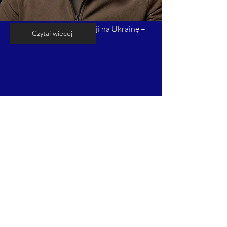
Kalendarium inwazji Rosji na Ukrainę –
Czytaj więcej
cz. 8