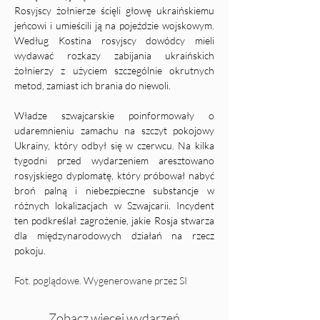
Rosyjscy żołnierze ścięli głowę ukraińskiemu 
jeńcowi i umieścili ją na pojeździe wojskowym. 
Według Kostina rosyjscy dowódcy mieli 
wydawać rozkazy zabijania ukraińskich 
żołnierzy z użyciem szczególnie okrutnych 
metod, zamiast ich brania do niewoli.
Władze szwajcarskie poinformowały o 
udaremnieniu zamachu na szczyt pokojowy 
Ukrainy, który odbył się w czerwcu. Na kilka 
tygodni przed wydarzeniem aresztowano 
rosyjskiego dyplomatę, który próbował nabyć 
broń palną i niebezpieczne substancje w 
różnych lokalizacjach w Szwajcarii. Incydent 
ten podkreślał zagrożenie, jakie Rosja stwarza 
dla międzynarodowych działań na rzecz 
pokoju.
Fot. poglądowe. Wygenerowane przez SI
Zobacz więcej wydarzeń