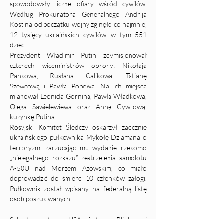
spowodowały liczne ofiary wśród cywilów. 
Według Prokuratora Generalnego Andrija 
Kostina od początku wojny zginęło co najmniej 
12 tysięcy ukraińskich cywilów, w tym 551 
dzieci.
Prezydent Władimir Putin zdymisjonował 
czterech wiceministrów obrony: Nikołaja 
Pankowa, Rusłana Calikowa, Tatianę 
Szewcową i Pawła Popowa. Na ich miejsca 
mianował Leonida Gornina, Pawła Władkowa, 
Olega Sawielewiewa oraz Annę Cywilową, 
kuzynkę Putina.
Rosyjski Komitet Śledczy oskarżył zaocznie 
ukraińskiego pułkownika Mykołę Dziamana o 
terroryzm, zarzucając mu wydanie rzekomo 
„nielegalnego rozkazu” zestrzelenia samolotu 
A-50U nad Morzem Azowskim, co miało 
doprowadzić do śmierci 10 członków załogi. 
Pułkownik został wpisany na federalną listę 
osób poszukiwanych.