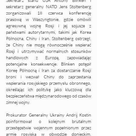
Sekretarz stanu USA Antony Blinken i 
sekretarz generalny NATO Jens Stoltenberg 
zorganizowali 18 czerwca konferencję 
prasową w Waszyngtonie, gdzie omówili 
agresywną wojnę Rosji i jej sojusze z 
państwami autorytarnymi, takimi jak Korea 
Północna, Chiny i Iran. Stoltenberg ostrzegł, 
że Chiny nie mogą równocześnie wspierać 
Rosji i utrzymywać normalnych stosunków 
handlowych z Europą, zapowiadając 
potencjalne konsekwencje. Blinken potępił 
Koreę Północną i Iran za dostarczanie Rosji 
broni i wezwał Chiny do zaprzestania 
wspierania rosyjskiego przemysłu obronnego, 
określając ich politykę jako kluczową dla 
bezpieczeństwa międzynarodowego od czasów 
zimnej wojny.
Prokurator Generalny Ukrainy Andrij Kostin 
poinformował o kolejnym brutalnym 
przestępstwie wojennym popełnionym przez 
armię rosyjską w obwodzie donieckim. 