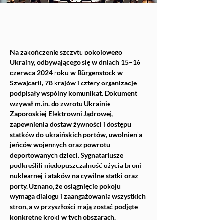
Na zakończenie szczytu pokojowego 
Ukrainy, odbywającego się w dniach 15–16 
czerwca 2024 roku w Bürgenstock w 
Szwajcarii, 78 krajów i cztery organizacje 
podpisały wspólny komunikat. Dokument 
wzywał 
m.in
. do zwrotu Ukrainie 
Zaporoskiej Elektrowni Jądrowej, 
zapewnienia dostaw żywności i dostępu 
statków do ukraińskich portów, uwolnienia 
jeńców wojennych oraz powrotu 
deportowanych dzieci. Sygnatariusze 
podkreślili niedopuszczalność użycia broni 
nuklearnej i ataków na cywilne statki oraz 
porty. Uznano, że osiągnięcie pokoju 
wymaga dialogu i zaangażowania wszystkich 
stron, a w przyszłości mają zostać podjęte 
konkretne kroki w tych obszarach.