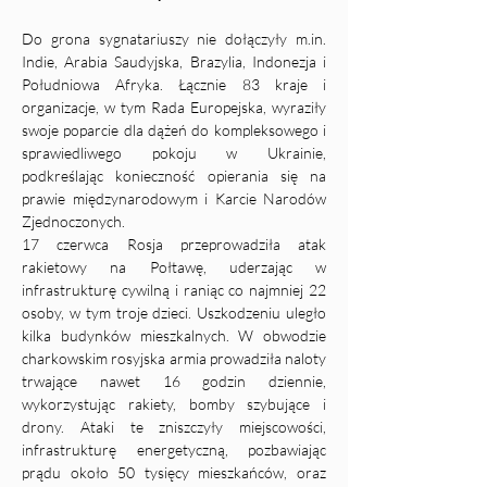
Do grona sygnatariuszy nie dołączyły 
m.in
. 
Indie, Arabia Saudyjska, Brazylia, Indonezja i 
Południowa Afryka. Łącznie 83 kraje i 
organizacje, w tym Rada Europejska, wyraziły 
swoje poparcie dla dążeń do kompleksowego i 
sprawiedliwego pokoju w Ukrainie, 
podkreślając konieczność opierania się na 
prawie międzynarodowym i Karcie Narodów 
Zjednoczonych.
17 czerwca Rosja przeprowadziła atak 
rakietowy na Połtawę, uderzając w 
infrastrukturę cywilną i raniąc co najmniej 22 
osoby, w tym troje dzieci. Uszkodzeniu uległo 
kilka budynków mieszkalnych. W obwodzie 
charkowskim rosyjska armia prowadziła naloty 
trwające nawet 16 godzin dziennie, 
wykorzystując rakiety, bomby szybujące i 
drony. Ataki te zniszczyły miejscowości, 
infrastrukturę energetyczną, pozbawiając 
prądu około 50 tysięcy mieszkańców, oraz 