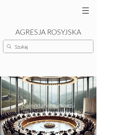
AGRESJA ROSYJSKA
Kalendarium inwazji
Rosji na Ukrainę –
cz. 63. Czerwiec
2024