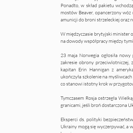
Ponadto, w skład pakietu wchodzą
mostów Beaver, opancerzony wóz ra
amunicji do broni strzeleckiej oraz
W międzyczasie brytyjski minister 
na dowody współpracy między tymi 
23 maja Norwegia ogłosiła nowy 
zakresie obrony przeciwlotniczej,
kapitan Erin Hannigan z ameryka
ukończyła szkolenie na myśliwcach 
co stanowi istotny krok w przygoto
Tymczasem Rosja ostrzegła Wielką B
granicami, jeśli broń dostarczona U
Eksperci ds. polityki bezpieczeństw
Ukrainy mogą się wyczerpywać, a w