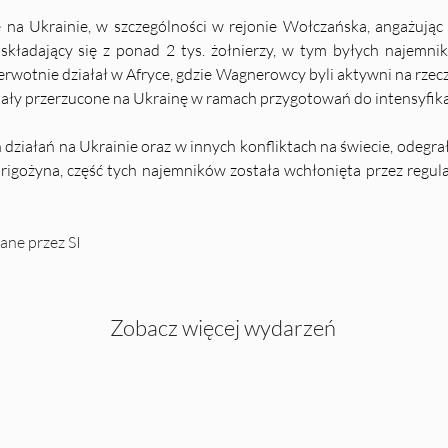
ę na Ukrainie, w szczególności w rejonie Wołczańska, angażując
składający się z ponad 2 tys. żołnierzy, w tym byłych najemn
rwotnie działał w Afryce, gdzie Wagnerowcy byli aktywni na rzecz 
tały przerzucone na Ukrainę w ramach przygotowań do intensyfika
ziałań na Ukrainie oraz w innych konfliktach na świecie, odegrała 
Prigożyna, część tych najemników została wchłonięta przez regularn
ane przez SI
Zobacz więcej wydarzeń