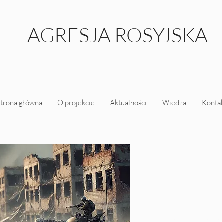
AGRESJA ROSYJSKA
trona główna
O projekcie
Aktualności
Wiedza
Konta
Kalendarium in