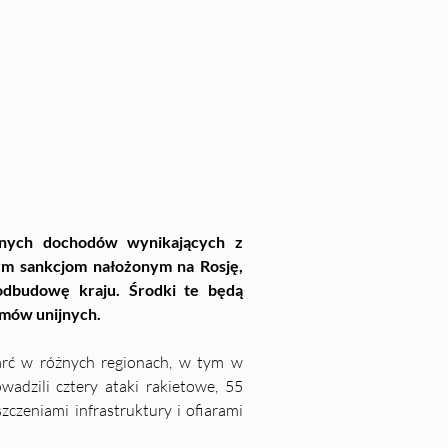
 44. Maj 2024
nych dochodów wynikających z 
m sankcjom nałożonym na Rosję, 
odbudowę kraju. Środki te będą 
amów unijnych.
arć w różnych regionach, w tym w 
dzili cztery ataki rakietowe, 55 
zeniami infrastruktury i ofiarami 