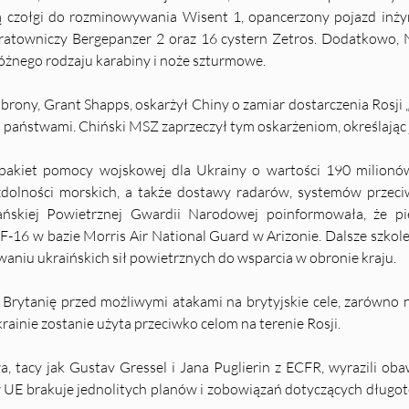
 czołgi do rozminowywania Wisent 1, opancerzony pojazd inżyni
towniczy Bergepanzer 2 oraz 16 cystern Zetros. Dodatkowo, Ni
 różnego rodzaju karabiny i noże szturmowe.
obrony, Grant Shapps, oskarżył Chiny o zamiar dostarczenia Rosji 
państwami. Chiński MSZ zaprzeczył tym oskarżeniom, określając 
pakiet pomocy wojskowej dla Ukrainy o wartości 190 milionów
 zdolności morskich, a także dostawy radarów, systemów przec
ńskiej Powietrznej Gwardii Narodowej poinformowała, że pie
F-16 w bazie Morris Air National Guard w Arizonie. Dalsze szko
waniu ukraińskich sił powietrznych do wsparcia w obronie kraju.
rytanię przed możliwymi atakami na brytyjskie cele, zarówno na 
krainie zostanie użyta przeciwko celom na terenie Rosji.
a, tacy jak Gustav Gressel i Jana Puglierin z ECFR, wyrazili oba
 UE brakuje jednolitych planów i zobowiązań dotyczących długote