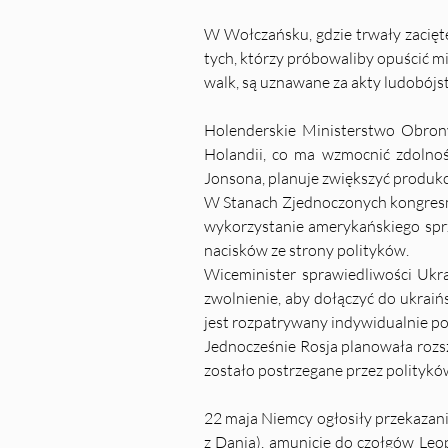
W Wołczańsku, gdzie trwały zacięte
tych, którzy próbowaliby opuścić mi
walk, są uznawane za akty ludobójs
Holenderskie Ministerstwo Obrony
Holandii, co ma wzmocnić zdolnośc
Jonsona, planuje zwiększyć produkcj
W Stanach Zjednoczonych kongresman
wykorzystanie amerykańskiego sprz
nacisków ze strony polityków.
Wiceminister sprawiedliwości Ukr
zwolnienie, aby dołączyć do ukraińs
jest rozpatrywany indywidualnie po
Jednocześnie Rosja planowała rozsz
zostało postrzegane przez politykó
22 maja Niemcy ogłosiły przekazan
z Danią), amunicję do czołgów Leo