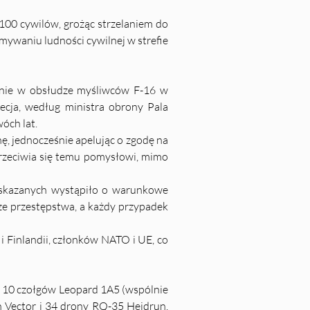
100 cywilów, grożąc strzelaniem do 
mywaniu ludności cywilnej w strefie 
enie w obsłudze myśliwców F-16 w 
ecja, według ministra obrony Pala 
óch lat.
, jednocześnie apelując o zgodę na 
rzeciwia się temu pomysłowi, mimo 
 skazanych wystąpiło o warunkowe 
sze przestępstwa, a każdy przypadek 
 Finlandii, członków NATO i UE, co 
 10 czołgów Leopard 1A5 (wspólnie 
 Vector i 34 drony RQ-35 Heidrun. 