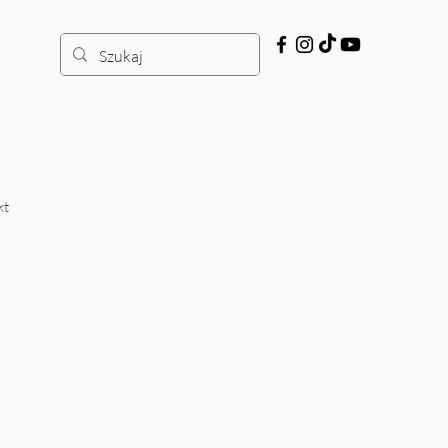
kt
wazji Rosji na