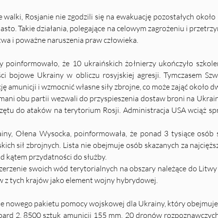
 walki, Rosjanie nie zgodzili się na ewakuację pozostałych około 
asto. Takie działania, polegające na celowym zagrożeniu i przetrzy
twa i poważne naruszenia praw człowieka.
 poinformowało, że 10 ukraińskich żołnierzy ukończyło szkol
i bojowe Ukrainy w obliczu rosyjskiej agresji. Tymczasem Szw
ę amunicji i wzmocnić własne siły zbrojne, co może zająć około dw
i obu partii wezwali do przyspieszenia dostaw broni na Ukrainę
ętu do ataków na terytorium Rosji. Administracja USA wciąż sp
ainy, Ołena Wysocka, poinformowała, że ponad 3 tysiące osób
kich sił zbrojnych. Lista nie obejmuje osób skazanych za najcięż
d kątem przydatności do służby.
erzenie swoich wód terytorialnych na obszary należące do Litwy i
w z tych krajów jako element wojny hybrydowej.
ie nowego pakietu pomocy wojskowej dla Ukrainy, który obejmuje
pard 2, 8500 sztuk amunicji 155 mm, 20 dronów rozpoznawczych