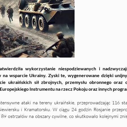
Ukrainę – cz.
twierdziła wykorzystanie niespodziewanych i nadzwyczaj
na wsparcie Ukrainy. Zyski te, wygenerowane dzięki unijny
ie ukraińskich sił zbrojnych, przemysłu obronnego oraz 
uropejskiego Instrumentu na rzecz Pokoju oraz innych progr
tensywne ataki na tereny ukraińskie, przeprowadzając 116 st
iewiersku i Kramatorsku. W ciągu 24 godzin Rosjanie przeprowa
9 ostrzałów na obszary cywilne, co skutkowało kolejnymi zniszc