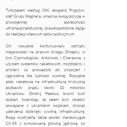
Tymczasem według ISW, Jewgienij Prigożyn, 
szef Grupy Wagnera, umacnia swoją pozycję w 
prowojennej społeczności 
ultranacjonalistycznej, prawdopodobnie dążąc 
do realizacji własnych celów politycznych.
Siły rosyjskie kontynuowały ostrzały 
miejscowości na prawym brzegu Dniepru, w 
tym Czornobajiwki, Antoniwki i Chersonia, z 
użyciem systemów rakietowych, moździerzy i 
artylerii, co prowadziło do zniszczeń i 
zagrożenia dla ludności cywilnej. Rosyjskie 
ataki rakietowe na infrastrukturę krytyczną 
pozbawiły prądu około 10 milionów 
Ukraińców. Dmitrij Pieskow bronił tych 
działań, twierdząc, że celem były obiekty 
powiązane z ukraińskim wojskiem, chociaż 
uderzenia dotknęły cywilną infrastrukturę. 
Rosja wystrzeliła także pociski manewrujące 
Ch-55 z symulowaną głowicą jądrową, co 