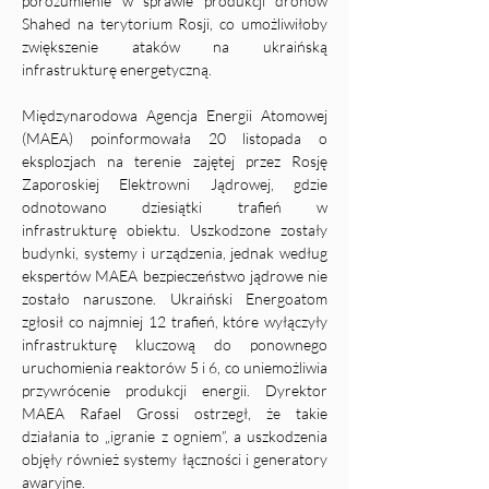
porozumienie w sprawie produkcji dronów 
Shahed na terytorium Rosji, co umożliwiłoby 
zwiększenie ataków na ukraińską 
infrastrukturę energetyczną. 
Międzynarodowa Agencja Energii Atomowej 
(MAEA) poinformowała 20 listopada o 
eksplozjach na terenie zajętej przez Rosję 
Zaporoskiej Elektrowni Jądrowej, gdzie 
odnotowano dziesiątki trafień w 
infrastrukturę obiektu. Uszkodzone zostały 
budynki, systemy i urządzenia, jednak według 
ekspertów MAEA bezpieczeństwo jądrowe nie 
zostało naruszone. Ukraiński Energoatom 
zgłosił co najmniej 12 trafień, które wyłączyły 
infrastrukturę kluczową do ponownego 
uruchomienia reaktorów 5 i 6, co uniemożliwia 
przywrócenie produkcji energii. Dyrektor 
MAEA Rafael Grossi ostrzegł, że takie 
działania to „igranie z ogniem”, a uszkodzenia 
objęły również systemy łączności i generatory 
awaryjne.