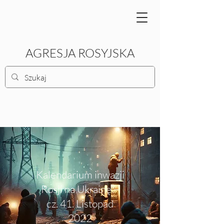
AGRESJA ROSYJSKA
Kalendarium inwazji
Rosji na Ukrainę –
cz. 41. Listopad
2022