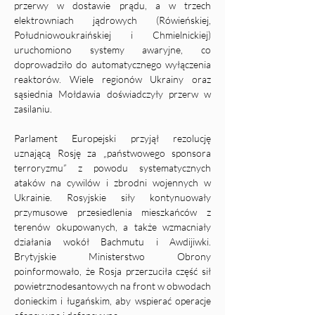
przerwy w dostawie prądu, a w trzech 
elektrowniach jądrowych (Rówieńskiej, 
Południowoukraińskiej i Chmielnickiej) 
uruchomiono systemy awaryjne, co 
doprowadziło do automatycznego wyłączenia 
reaktorów. Wiele regionów Ukrainy oraz 
sąsiednia Mołdawia doświadczyły przerw w 
zasilaniu.
Parlament Europejski przyjął rezolucję 
uznającą Rosję za „państwowego sponsora 
terroryzmu” z powodu systematycznych 
ataków na cywilów i zbrodni wojennych w 
Ukrainie. Rosyjskie siły kontynuowały 
przymusowe przesiedlenia mieszkańców z 
terenów okupowanych, a także wzmacniały 
działania wokół Bachmutu i Awdijiwki. 
Brytyjskie Ministerstwo Obrony 
poinformowało, że Rosja przerzuciła część sił 
powietrznodesantowych na front w obwodach 
donieckim i ługańskim, aby wspierać operacje 