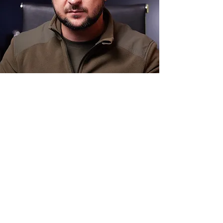
Kalendarium inwazji Rosji na Ukrainę –
Czytaj więcej
cz. 8