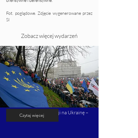
ofensywne i defensywne.
Fot. poglądowe. Zdjęcie wygenerowane przez 
SI
Zobacz więcej wydarzeń
Kalendarium inwazji Rosji na Ukrainę –
Czytaj więcej
cz. 1