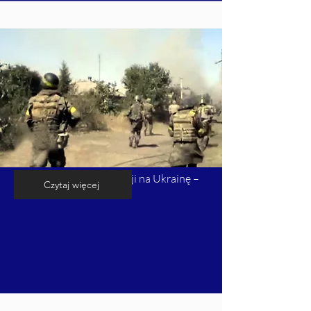
Kalendarium inwazji Rosji na Ukrainę –
Czytaj więcej
cz. 5