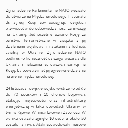
Zgromadzenie Parlamentarne NATO wezwało 
do utworzenia Międzynarodowego Trybunału 
ds. agresji Rosji, aby pociągnąć rosyjskich 
przywódców do odpowiedzialności za inwazję 
na Ukrainę. Jednocześnie uznano Rosję za 
państwo terrorystyczne w związku z jej 
działaniami wojskowymi i atakami na ludność 
cywilną w Ukrainie. Zgromadzenie NATO 
podkreśliło konieczność dalszego wsparcia dla 
Ukrainy i nałożenia surowszych sankcji na 
Rosję, by powstrzymać jej agresywne działania 
na arenie międzynarodowej.
24 listopada rosyjskie wojsko wystrzeliło od 65 
do 70 pocisków i 10 dronów bojowych, 
atakując miejscowości oraz infrastrukturę 
energetyczną w kilku obwodach Ukrainy, w 
tym w Kijowie, Winnicy, Lwowie i Zaporożu. W 
wyniku ostrzału zginęło 10 osób, a około 50 
zostało rannych. Ataki spowodowały masowe 