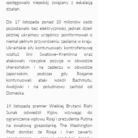
spotęgowało niepokój związany z eskalacją 
działań.
Do 17 listopada ponad 10 milionów osób 
pozostawało bez elektryczności, jednak dzień 
później ukraińscy urzędnicy poinformowali o 
niemal pełnym przywróceniu zasilania w kraju. 
Ukraińskie siły kontynuowały kontrofensywę 
wzdłuż linii Swatowe–Kreminna oraz 
atakowały rosyjskie pozycje w obwodzie 
chersońskim i na zapleczu w obwodzie 
zaporoskim, podczas gdy Rosjanie 
kontynuowali ataki wokół Bachmutu, 
Awdijiwki i na południowy zachód od 
Doniecka.
19 listopada premier Wielkiej Brytanii Rishi 
Sunak odwiedził Kijów, wzywając do 
ograniczenia wpływu Rosji i prezydenta Putina 
na światową gospodarkę. The Washington 
Post doniósł, że Rosja i Iran zawarły 