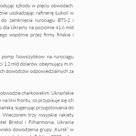
odując szkody w pięciu obwodach. 
e uszkadzając rafinerię Łukoil w 
o zamknięcia rurociągu BTS-2 i 
dla Ukrainy na poziomie 41,6 mld 
 wspólnie przez firmy fińskie i 
cję pomp Nowozybkow na rurociągu 
i 1,2 mld dolarów, obejmujący 
m.in
. 
kich dowódców odpowiedzialnych za 
 obwodzie charkowskim. Ukraińskie 
 linii frontu, co przypisuje się ich 
iańska, sugerując przygotowania do 
 Wieczorem trzy rosyjskie rakiety 
el Bristol i Filharmonia. Ukraina 
owisko dowodzenia grupy „Kursk” w 