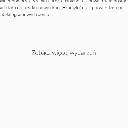
 pakiet pomocy (198 mln euro), a Holandia zapowiedziała dostar
erdziło do użytku nowy dron „Hromylo” oraz potwierdziło posia
 250-kilogramowych bomb.
Zobacz więcej wydarzeń