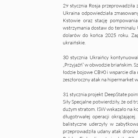
29 stycznia
Rosja przeprowadziła 
Ukraina odpowiedziała zmasowanym
Kstowie oraz stację pompowania 
wstrzymania dostaw do terminalu 
dolarów do końca 2025 roku. Zapr
ukraińskie.
30 stycznia
Ukraińcy kontynuowal
„Przyjaźń” w obwodzie briańskim. S
łodzie bojowe CB90 i wsparcie dla
zeszłoroczny atak na hipermarket w
31 stycznia
projekt DeepState poin
Siły Specjalne potwierdziły, że od t
dużym stratom. ISW wskazało na kon
długotrwałej operacji okrążającej
balistyczne uderzyły w zabytkową 
przeprowadziła udany atak dronów 