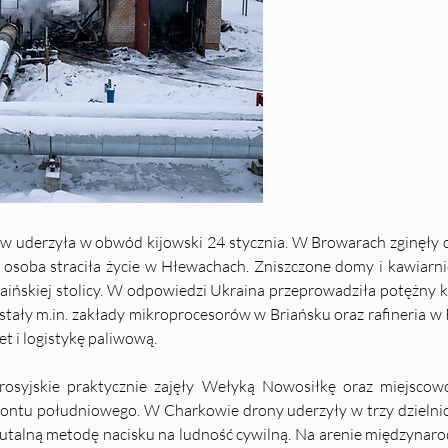
Ukrainę – cz. 10
w uderzyła w obwód kijowski 24 stycznia. W Browarach zginęły 
 osoba straciła życie w Hłewachach. Zniszczone domy i kawiarni
ukraińskiej stolicy. W odpowiedzi Ukraina przeprowadziła potężny 
stały 
m.in
. zakłady mikroprocesorów w Briańsku oraz rafineria w 
t i logistykę paliwową.
rosyjskie praktycznie zajęły Wełyką Nowosiłkę oraz miejscow
frontu południowego. W Charkowie drony uderzyły w trzy dzielnice,
rutalną metodę nacisku na ludność cywilną. Na arenie międzynar