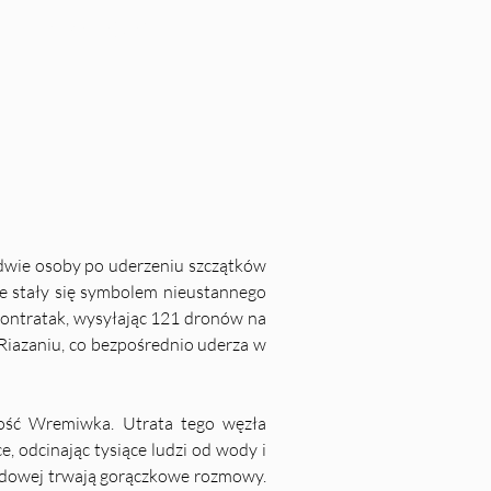
8. Styczeń 2025
dwie osoby po uderzeniu szczątków 
e stały się symbolem nieustannego 
kontratak, wysyłając 121 dronów na 
Riazaniu, co bezpośrednio uderza w 
ość Wremiwka. Utrata tego węzła 
 odcinając tysiące ludzi od wody i 
odowej trwają gorączkowe rozmowy. 