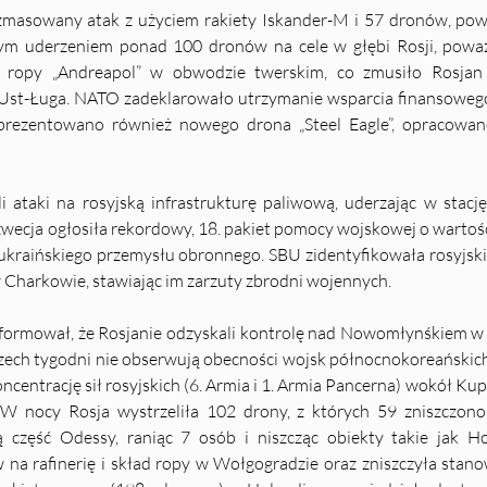
zmasowany atak z użyciem rakiety Iskander-M i 57 dronów, pow
 uderzeniem ponad 100 dronów na cele w głębi Rosji, poważni
ropy „Andreapol” w obwodzie twerskim, co zmusiło Rosjan d
Ust-Ługa. NATO zadeklarowało utrzymanie wsparcia finansowego 
ezentowano również nowego drona „Steel Eagle”, opracowanego
i ataki na rosyjską infrastrukturę paliwową, uderzając w sta
zwecja ogłosiła rekordowy, 18. pakiet pomocy wojskowej o wartośc
 ukraińskiego przemysłu obronnego. SBU zidentyfikowała rosyjs
 Charkowie, stawiając im zarzuty zbrodni wojennych.
formował, że Rosjanie odzyskali kontrolę nad Nowomłynśkiem w
rzech tygodni nie obserwują obecności wojsk północnokoreańskich na
centrację sił rosyjskich (6. Armia i 1. Armia Pancerna) wokół Kup
. W nocy Rosja wystrzeliła 102 drony, z których 59 zniszczono.
część Odessy, raniąc 7 osób i niszcząc obiekty takie jak Hot
na rafinerię i skład ropy w Wołgogradzie oraz zniszczyła stan