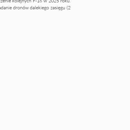
czenie kolejnych F-16 w 2025 roku. 
danie dronów dalekiego zasięgu (2 