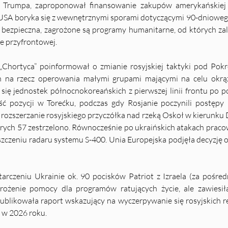
a Trumpa, zaproponował finansowanie zakupów amerykańskiej 
 USA boryka się z wewnętrznymi sporami dotyczącymi 90-dniowego
bezpieczna, zagrożone są programy humanitarne, od których zale
ie przyfrontowej.
„Chortyca” poinformował o zmianie rosyjskiej taktyki pod Pokr
h na rzecz operowania małymi grupami mającymi na celu okrąż
się jednostek północnokoreańskich z pierwszej linii frontu po p
ęść pozycji w Torećku, podczas gdy Rosjanie poczynili postęp
ozszerzanie rosyjskiego przyczółka nad rzeką Oskoł w kierunku 
rych 57 zestrzelono. Równocześnie po ukraińskich atakach pracować
zczeniu radaru systemu S-400. Unia Europejska podjęła decyzję o 
rczeniu Ukrainie ok. 90 pocisków Patriot z Izraela (za pośre
rożenie pomocy dla programów ratujących życie, ale zawiesiła
blikowała raport wskazujący na wyczerpywanie się rosyjskich re
 w 2026 roku.