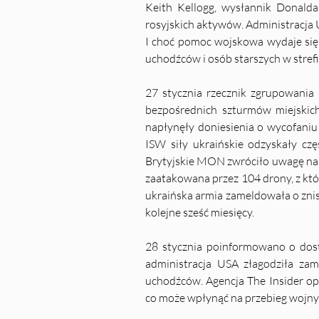
Keith Kellogg, wysłannik Donald
rosyjskich aktywów. Administracja
I choć pomoc wojskowa wydaje się 
uchodźców i osób starszych w stref
27 stycznia rzecznik zgrupowania 
bezpośrednich szturmów miejskic
napłynęły doniesienia o wycofaniu 
ISW siły ukraińskie odzyskały cz
Brytyjskie MON zwróciło uwagę na r
zaatakowana przez 104 drony, z któ
ukraińska armia zameldowała o znis
kolejne sześć miesięcy.
28 stycznia poinformowano o dosta
administracja USA złagodziła zam
uchodźców. Agencja The Insider opu
co może wpłynąć na przebieg wojny