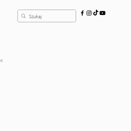
kt
wazji Rosji na