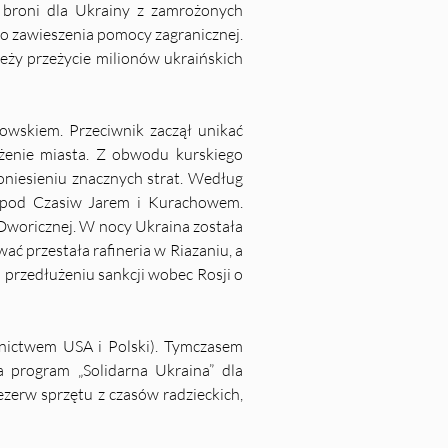
broni dla Ukrainy z zamrożonych 
 zawieszenia pomocy zagranicznej. 
ży przeżycie milionów ukraińskich 
owskiem. Przeciwnik zaczął unikać 
enie miasta. Z obwodu kurskiego 
oniesieniu znacznych strat. Według 
y pod Czasiw Jarem i Kurachowem. 
Dworicznej. W nocy Ukraina została 
 przestała rafineria w Riazaniu, a 
przedłużeniu sankcji wobec Rosji o 
dnictwem USA i Polski). Tymczasem 
 program „Solidarna Ukraina” dla 
zerw sprzętu z czasów radzieckich, 