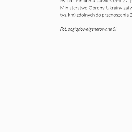
Rylsku. Finlandia zatwierdziła 27.
Ministerstwo Obrony Ukrainy zatwi
tys. km) zdolnych do przenoszenia
Fot. poglądowe/generowane SI