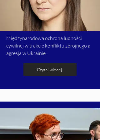
Międzynarodowa ochrona ludności
cywilnej w trakcie konfliktu zbrojnego a
agresja w Ukrainie
Czytaj więcej