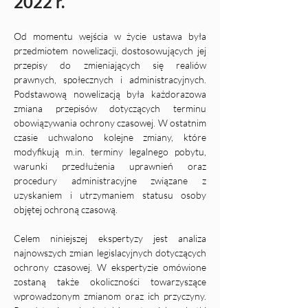
2022 r. 
Od momentu wejścia w życie ustawa była 
przedmiotem nowelizacji, dostosowujących jej 
przepisy do zmieniających się realiów 
prawnych, społecznych i administracyjnych. 
Podstawową nowelizacją była każdorazowa 
zmiana przepisów dotyczących terminu 
obowiązywania ochrony czasowej. W ostatnim 
czasie uchwalono kolejne zmiany, które 
modyfikują 
m.in
. terminy legalnego pobytu, 
warunki przedłużenia uprawnień oraz 
procedury administracyjne związane z 
uzyskaniem i utrzymaniem statusu osoby 
objętej ochroną czasową.
Celem niniejszej ekspertyzy jest analiza 
najnowszych zmian legislacyjnych dotyczących 
ochrony czasowej. W ekspertyzie omówione 
zostaną także okoliczności towarzyszące 
wprowadzonym zmianom oraz ich przyczyny. 