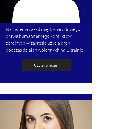
Naruszenia zasad międzynarodowego
prawa humanitarnego konfliktów
zbrojnych w zakresie użycia broni
podczas działań wojennych na Ukrainie
Czytaj więcej