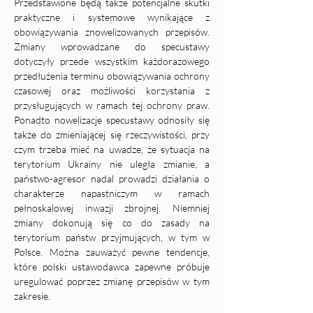
Przedstawione będą także potencjalne skutki 
praktyczne i systemowe wynikające z 
obowiązywania znowelizowanych przepisów. 
Zmiany wprowadzane do specustawy 
dotyczyły przede wszystkim każdorazowego 
przedłużenia terminu obowiązywania ochrony 
czasowej oraz możliwości korzystania z 
przysługujących w ramach tej ochrony praw. 
Ponadto nowelizacje specustawy odnosiły się 
także do zmieniającej się rzeczywistości, przy 
czym trzeba mieć na uwadze, że sytuacja na 
terytorium Ukrainy nie uległa zmianie, a 
państwo-agresor nadal prowadzi działania o 
charakterze napastniczym w ramach 
pełnoskalowej inwazji zbrojnej. Niemniej 
zmiany dokonują się co do zasady na 
terytorium państw przyjmujących, w tym w 
Polsce. Można zauważyć pewne tendencje, 
które polski ustawodawca zapewne próbuje 
uregulować poprzez zmianę przepisów w tym 
zakresie. 