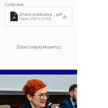
Czytaj więcej
Zmiany w statusie prawnym obywateli Ukrainy korzys
.pdf
Pobierz PDF • 579KB
Zobacz więcej ekspertyz
Katolicki Uniwersytet Lubelski Jana
Pawła II