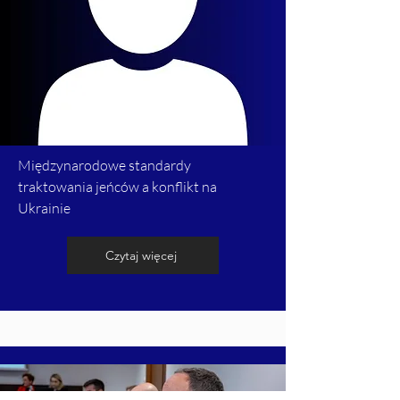
Międzynarodowe standardy
traktowania jeńców a konflikt na
Ukrainie
Czytaj więcej