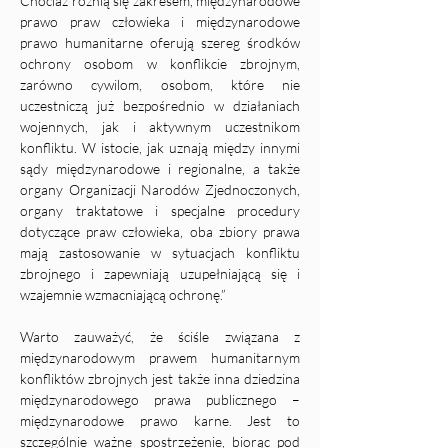
Chociaż różnią się zakresem, międzynarodowe 
prawo praw człowieka i międzynarodowe 
prawo humanitarne oferują szereg środków 
ochrony osobom w konflikcie zbrojnym, 
zarówno cywilom, osobom, które nie 
uczestniczą już bezpośrednio w działaniach 
wojennych, jak i aktywnym uczestnikom 
konfliktu. W istocie, jak uznają między innymi 
sądy międzynarodowe i regionalne, a także 
organy Organizacji Narodów Zjednoczonych, 
organy traktatowe i specjalne procedury 
dotyczące praw człowieka, oba zbiory prawa 
mają zastosowanie w sytuacjach konfliktu 
zbrojnego i zapewniają uzupełniającą się i 
wzajemnie wzmacniającą ochronę.”
Warto zauważyć, że ściśle związana z 
międzynarodowym prawem humanitarnym 
konfliktów zbrojnych jest także inna dziedzina 
międzynarodowego prawa publicznego – 
międzynarodowe prawo karne. Jest to 
szczególnie ważne spostrzeżenie, biorąc pod 