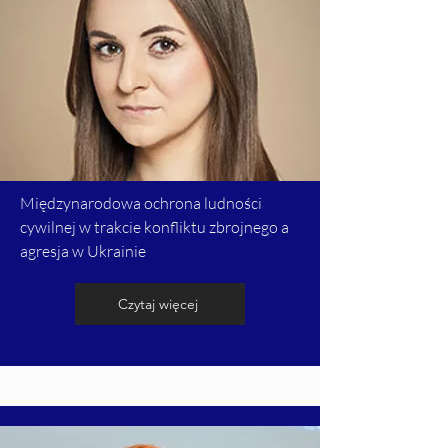
Międzynarodowa ochrona ludności
cywilnej w trakcie konfliktu zbrojnego a
agresja w Ukrainie
Czytaj więcej