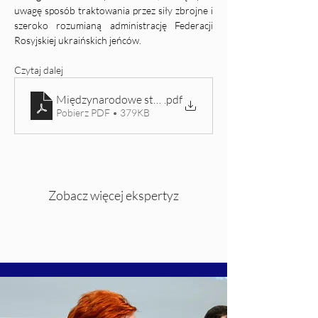
uwagę sposób traktowania przez siły zbrojne i 
szeroko rozumianą administrację Federacji 
Rosyjskiej ukraińskich jeńców.
Czytaj dalej
Międzynarodowe standardy traktowania jeńców a konf
.pdf
Pobierz PDF • 379KB
Zobacz więcej ekspertyz
Katolicki Uniwersytet Lubelski Jana
Pawła II