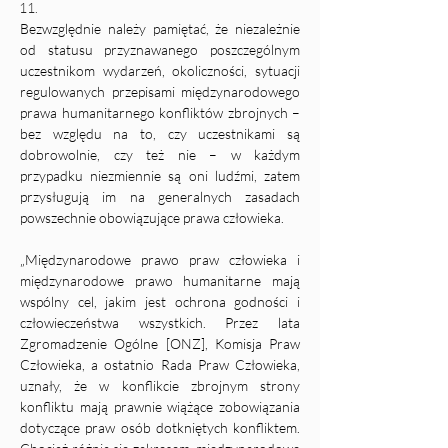
Bezwzględnie należy pamiętać, że niezależnie 
od statusu przyznawanego poszczególnym 
uczestnikom wydarzeń, okoliczności, sytuacji 
regulowanych przepisami międzynarodowego 
prawa humanitarnego konfliktów zbrojnych – 
bez względu na to, czy uczestnikami są 
dobrowolnie, czy też nie – w każdym 
przypadku niezmiennie są oni ludźmi, zatem 
przysługują im na generalnych zasadach 
powszechnie obowiązujące prawa człowieka.
„Międzynarodowe prawo praw człowieka i 
międzynarodowe prawo humanitarne mają 
wspólny cel, jakim jest ochrona godności i 
człowieczeństwa wszystkich. Przez lata 
Zgromadzenie Ogólne [ONZ], Komisja Praw 
Człowieka, a ostatnio Rada Praw Człowieka, 
uznały, że w konflikcie zbrojnym strony 
konfliktu mają prawnie wiążące zobowiązania 
dotyczące praw osób dotkniętych konfliktem. 