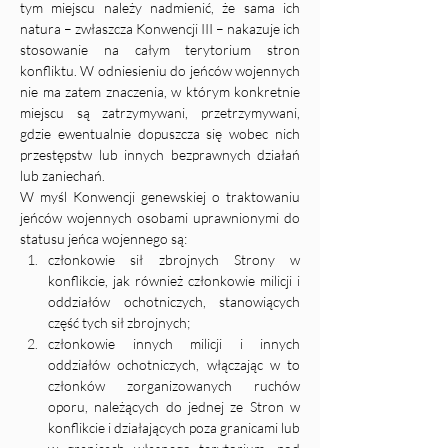
tym miejscu należy nadmienić, że sama ich 
natura – zwłaszcza Konwencji III – nakazuje ich 
stosowanie na całym terytorium stron 
konfliktu. W odniesieniu do jeńców wojennych 
nie ma zatem znaczenia, w którym konkretnie 
miejscu są zatrzymywani, przetrzymywani, 
gdzie ewentualnie dopuszcza się wobec nich 
przestępstw lub innych bezprawnych działań 
lub zaniechań. 
W myśl Konwencji genewskiej o traktowaniu 
jeńców wojennych osobami uprawnionymi do 
statusu jeńca wojennego są:
członkowie sił zbrojnych Strony w 
konflikcie, jak również członkowie milicji i 
oddziałów ochotniczych, stanowiących 
część tych sił zbrojnych;
członkowie innych milicji i innych 
oddziałów ochotniczych, włączając w to 
członków zorganizowanych ruchów 
oporu, należących do jednej ze Stron w 
konflikcie i działających poza granicami lub 