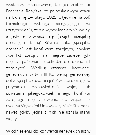
wystarczy zastosowanie, tak jak zrobiła to 
Federacja Rosyjska po pełnoskalowym ataku 
na Ukrainę 24 lutego 2022 r., (jedynie na pół) 
formalnego wybiegu polegającego na 
utrzymywaniu, że nie wypowiedziało się wojny, 
a jedynie prowadzi się (jakąś) „specjalną 
operację militarną”. Również taka „specjalna 
operacja” jest konfliktem zbrojnym, bowiem 
„konflikt zbrojny ma miejsce zawsze, gdy 
między państwami dochodzi do użycia sił 
zbrojnych”. Według czterech Konwencji 
genewskich, w tym III Konwencji genewskiej, 
dotyczącej traktowania jeńców, stosuje się je w 
przypadku wypowiedzenia wojny lub 
powstania jakiegokolwiek innego konfliktu 
zbrojnego między dwiema lub więcej niż 
dwiema Wysokimi Umawiającymi się Stronami, 
nawet gdyby jedna z nich nie uznała stanu 
wojny.
W odniesieniu do konwencji genewskich już w 