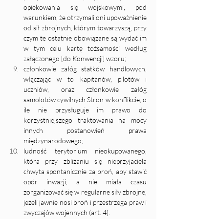
opiekowania się wojskowymi, pod 
warunkiem, że otrzymali oni upoważnienie 
od sił zbrojnych, którym towarzyszą, przy 
czym te ostatnie obowiązane są wydać im 
w tym celu kartę tożsamości według 
załączonego [do Konwencji] wzoru;
członkowie załóg statków handlowych, 
włączając w to kapitanów, pilotów i 
uczniów, oraz członkowie załóg 
samolotów cywilnych Stron w konflikcie, o 
ile nie przysługuje im prawo do 
korzystniejszego traktowania na mocy 
innych postanowień prawa 
międzynarodowego;
ludność terytorium nieokupowanego, 
która przy zbliżaniu się nieprzyjaciela 
chwyta spontanicznie za broń, aby stawić 
opór inwazji, a nie miała czasu 
zorganizować się w regularne siły zbrojne, 
jeżeli jawnie nosi broń i przestrzega praw i 
zwyczajów wojennych (art. 4).