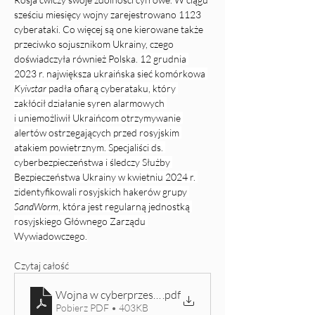
sześciu miesięcy wojny zarejestrowano 1123 
cyberataki. Co więcej są one kierowane także 
przeciwko sojusznikom Ukrainy, czego 
doświadczyła również Polska. 
12 grudnia 
2023 r. największa ukraińska sieć komórkowa 
Kyivstar
 padła ofiarą cyberataku, który 
zakłócił działanie syren alarmowych 
i uniemożliwił Ukraińcom otrzymywanie 
alertów ostrzegających przed rosyjskim 
atakiem powietrznym. Specjaliści ds. 
cyberbezpieczeństwa i śledczy Służby 
Bezpieczeństwa Ukrainy w kwietniu 2024 r. 
zidentyfikowali rosyjskich hakerów grupy 
SandWorm
, która jest regularną jednostką 
rosyjskiego Głównego Zarządu 
Wywiadowczego.
Czytaj całość
Wojna w cyberprzestrzeni_ cyberatak w świetle pra
.pdf
Pobierz PDF • 403KB