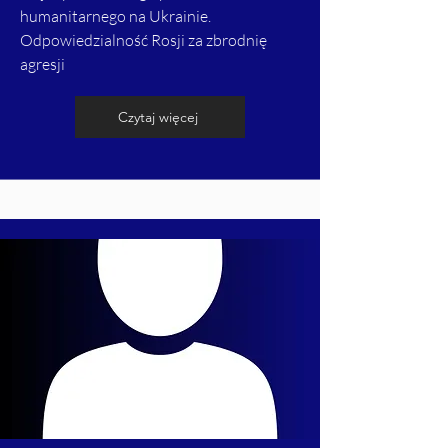
humanitarnego na Ukrainie.
Odpowiedzialność Rosji za zbrodnię
agresji
Czytaj więcej