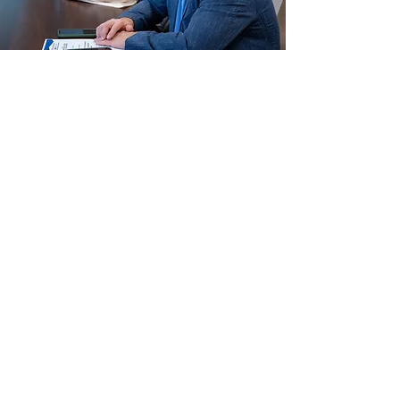
Realizacja prawa do ochrony sądowej w
warunkach stanu wojennego w Ukrainie
Czytaj więcej