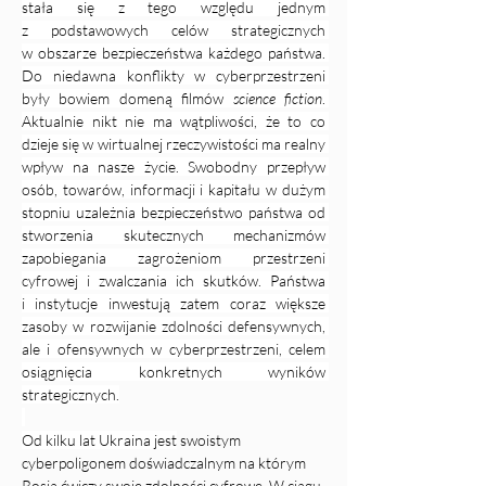
stała się z tego względu jednym 
z podstawowych celów strategicznych 
w obszarze bezpieczeństwa każdego państwa. 
Do niedawna konflikty w cyberprzestrzeni 
były bowiem domeną filmów 
science fiction
. 
Aktualnie nikt nie ma wątpliwości, że to co 
dzieje się w wirtualnej rzeczywistości ma realny 
wpływ na nasze życie. Swobodny przepływ 
osób, towarów, informacji i kapitału w dużym 
stopniu uzależnia bezpieczeństwo państwa od 
stworzenia skutecznych mechanizmów 
zapobiegania zagrożeniom przestrzeni 
cyfrowej i zwalczania ich skutków. Państwa 
i instytucje inwestują zatem coraz większe 
zasoby w rozwijanie zdolności defensywnych, 
ale i ofensywnych w cyberprzestrzeni, celem 
osiągnięcia konkretnych wyników 
strategicznych.
Od kilku lat Ukraina jest
 swoistym 
cyberpoligonem doświadczalnym na którym 
Rosja ćwiczy swoje zdolności cyfrowe. W ciągu 