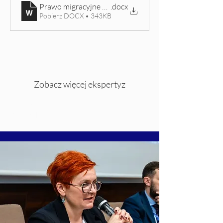
Prawo migracyjne w prawie międzynarodowym i prawie
.docx
Pobierz DOCX • 343KB
Zobacz więcej ekspertyz
Katolicki Uniwersytet Lubelski Jana
Pawła II