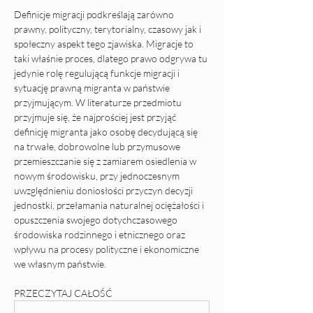
Definicje migracji podkreślają zarówno 
prawny, polityczny, terytorialny, czasowy jak i 
społeczny aspekt tego zjawiska. Migracje to 
taki właśnie proces, dlatego prawo odgrywa tu 
jedynie rolę regulującą funkcje migracji i 
sytuację prawną migranta w państwie 
przyjmującym. W literaturze przedmiotu 
przyjmuje się, że najprościej jest przyjąć 
definicję migranta jako osobę decydującą się 
na trwałe, dobrowolne lub przymusowe 
przemieszczanie się z zamiarem osiedlenia w 
nowym środowisku, przy jednoczesnym 
uwzględnieniu doniosłości przyczyn decyzji 
jednostki, przełamania naturalnej ociężałości i 
opuszczenia swojego dotychczasowego 
środowiska rodzinnego i etnicznego oraz 
wpływu na procesy polityczne i ekonomiczne 
we własnym państwie.
PRZECZYTAJ CAŁOŚĆ