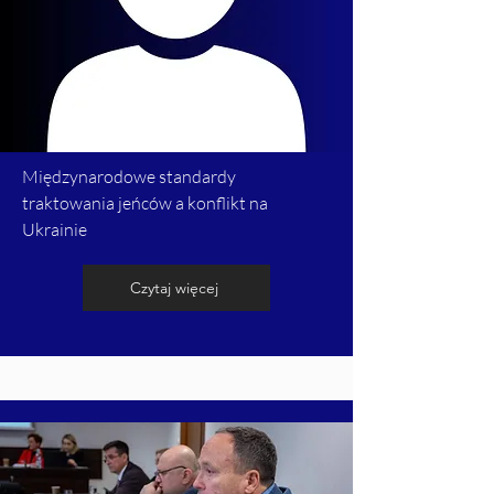
Międzynarodowe standardy
traktowania jeńców a konflikt na
Ukrainie
Czytaj więcej