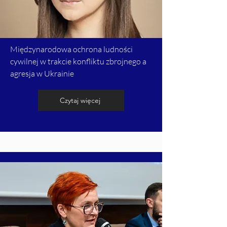
Międzynarodowa ochrona ludności
cywilnej w trakcie konfliktu zbrojnego a
agresja w Ukrainie
Czytaj więcej