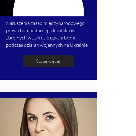
Naruszenia zasad międzynarodowego
prawa humanitarnego konfliktów
zbrojnych w zakresie użycia broni
podczas działań wojennych na Ukrainie
Czytaj więcej