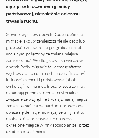
się z przekroczeniem granicy 
państwowej, niezależnie od czasu 
trwania ruchu.
Słownik wyrazów obcych Duden definiuje 
migracje jako „przemieszczanie się osób lub 
grup osób w znaczeniu geograficznym lub 
socjalnym, połączony ze zmianą miejsca 
zamieszkania”. Według słownika wyrazów 
obcych PWN migracje to „demograficzne 
wędrówki albo ruch mechaniczny (fizyczny) 
ludności; element i podstawowa (obok 
cyrkulacji) forma mobilności przestrzennej; 
oznaczają przemieszczenia terytorialne 
związane ze względnie trwałą zmianą miejsca 
zamieszkania“. Za najbardziej uproszczoną 
uważa się definicję mówiącą, że „migrant to 
osoba, która przybywa lub opuszcza 
określone miejsce w inny sposób aniżeli przez 
urodzenie lub śmierć”.