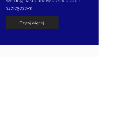
werbują nastolatków do sabotażu i
szpiegostwa
Czytaj więcej
Polityka Donalda Trumpa wobec Rosji i
Ukrainy w przekazach medialnych.
Analiza narracji, interpretacji i