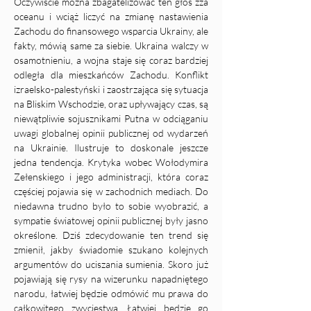
Oczywiście można zbagatelizować ten głos zza 
oceanu i wciąż liczyć na zmianę nastawienia 
Zachodu do finansowego wsparcia Ukrainy, ale 
fakty, mówią same za siebie. Ukraina walczy w 
osamotnieniu, a wojna staje się coraz bardziej 
odległa dla mieszkańców Zachodu. Konflikt 
izraelsko-palestyński i zaostrzająca się sytuacja 
na Bliskim Wschodzie, oraz upływający czas, są 
niewątpliwie sojusznikami Putna w odciąganiu 
uwagi globalnej opinii publicznej od wydarzeń 
na Ukrainie. Ilustruje to doskonale jeszcze 
jedna tendencja. Krytyka wobec Wołodymira 
Zełenskiego i jego administracji, która coraz 
częściej pojawia się w zachodnich mediach. Do 
niedawna trudno było to sobie wyobrazić, a 
sympatie światowej opinii publicznej były jasno 
określone. Dziś zdecydowanie ten trend się 
zmienił, jakby świadomie szukano kolejnych 
argumentów do uciszania sumienia. Skoro już 
pojawiają się rysy na wizerunku napadniętego 
narodu, łatwiej będzie odmówić mu prawa do 
całkowitego zwycięstwa. Łatwiej będzie go 