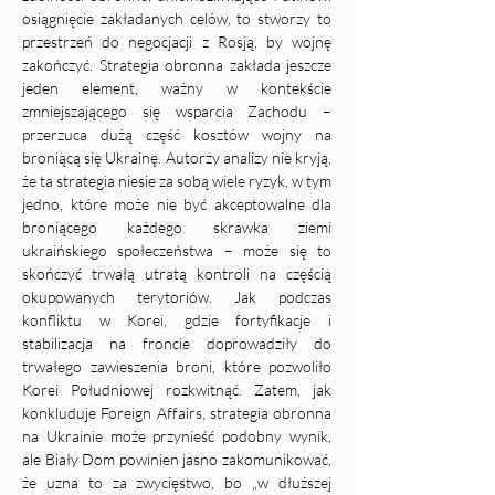
osiągnięcie zakładanych celów, to stworzy to 
przestrzeń do negocjacji z Rosją, by wojnę 
zakończyć. Strategia obronna zakłada jeszcze 
jeden element, ważny w kontekście 
zmniejszającego się wsparcia Zachodu – 
przerzuca dużą część kosztów wojny na 
broniącą się Ukrainę. Autorzy analizy nie kryją, 
że ta strategia niesie za sobą wiele ryzyk, w tym 
jedno, które może nie być akceptowalne dla 
broniącego każdego skrawka ziemi 
ukraińskiego społeczeństwa – może się to 
skończyć trwałą utratą kontroli na częścią 
okupowanych terytoriów. Jak podczas 
konfliktu w Korei, gdzie fortyfikacje i 
stabilizacja na froncie doprowadziły do 
trwałego zawieszenia broni, które pozwoliło 
Korei Południowej rozkwitnąć. Zatem, jak 
konkluduje Foreign Affairs, strategia obronna 
na Ukrainie może przynieść podobny wynik, 
ale Biały Dom powinien jasno zakomunikować, 
że uzna to za zwycięstwo, bo „w dłuższej 