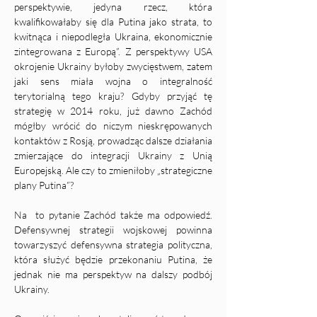
perspektywie, jedyna rzecz, która 
kwalifikowałaby się dla Putina jako strata, to 
kwitnąca i niepodległa Ukraina, ekonomicznie 
zintegrowana z Europą”. Z perspektywy USA 
okrojenie Ukrainy byłoby zwycięstwem, zatem 
jaki sens miała wojna o integralność 
terytorialną tego kraju? Gdyby przyjąć tę 
strategię w 2014 roku, już dawno Zachód 
mógłby wrócić do niczym nieskrępowanych 
kontaktów z Rosją, prowadząc dalsze działania 
zmierzające do integracji Ukrainy z Unią 
Europejską. Ale czy to zmieniłoby „strategiczne 
plany Putina”? 
Na  to pytanie Zachód także ma odpowiedź. 
Defensywnej strategii wojskowej powinna 
towarzyszyć defensywna strategia polityczna, 
która służyć będzie przekonaniu Putina, że 
jednak nie ma perspektyw na dalszy podbój 
Ukrainy. 