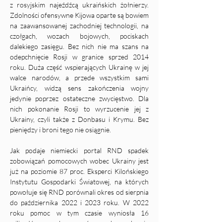
z rosyjskim najeźdźcą ukraińskich żołnierzy. 
Zdolności ofensywne Kijowa oparte są bowiem 
na zaawansowanej zachodniej technologii, na 
czołgach, wozach bojowych, pociskach 
dalekiego zasięgu. Bez nich nie ma szans na 
odepchnięcie Rosji w granice sprzed 2014 
roku. Duża część wspierających Ukrainę w jej 
walce narodów, a przede wszystkim sami 
Ukraińcy, widzą sens zakończenia wojny 
jedynie poprzez ostateczne zwycięstwo. Dla 
nich pokonanie Rosji to wyrzucenie jej z 
Ukrainy, czyli także z Donbasu i Krymu. Bez 
pieniędzy i broni tego nie osiągnie. 
Jak podaje niemiecki portal RND spadek 
zobowiązań pomocowych wobec Ukrainy jest 
już na poziomie 87 proc. Eksperci Kilońskiego 
Instytutu Gospodarki Światowej, na których 
powołuje się RND porównali okres od sierpnia 
do października 2022 i 2023 roku. W 2022 
roku pomoc w tym czasie wyniosła 16 