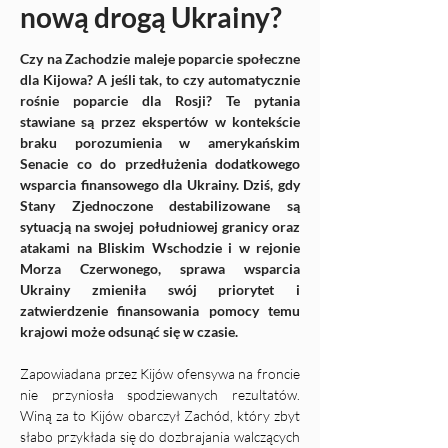
nową drogą Ukrainy?
Czy na Zachodzie maleje poparcie społeczne 
dla Kijowa? A jeśli tak, to czy automatycznie 
rośnie poparcie dla Rosji? Te pytania 
stawiane są przez ekspertów w kontekście 
braku porozumienia w amerykańskim 
Senacie co do przedłużenia dodatkowego 
wsparcia finansowego dla Ukrainy. Dziś, gdy 
Stany Zjednoczone destabilizowane są 
sytuacją na swojej południowej granicy oraz 
atakami na Bliskim Wschodzie i w rejonie 
Morza Czerwonego, sprawa wsparcia 
Ukrainy zmieniła swój priorytet i 
zatwierdzenie finansowania pomocy temu 
krajowi może odsunąć się w czasie.
Zapowiadana przez Kijów ofensywa na froncie 
nie przyniosła spodziewanych rezultatów. 
Winą za to Kijów obarczył Zachód, który zbyt 
słabo przykłada się do dozbrajania walczących 