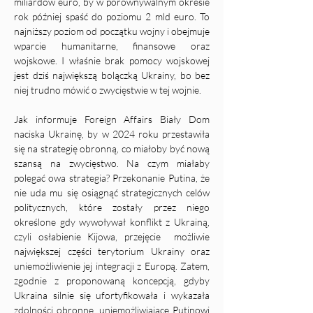
miliardów euro, by w porównywalnym okresie 
rok później spaść do poziomu 2 mld euro. To 
najniższy poziom od początku wojny i obejmuje 
wparcie humanitarne, finansowe oraz 
wojskowe. I właśnie brak pomocy wojskowej 
jest dziś największą bolączką Ukrainy, bo bez 
niej trudno mówić o zwycięstwie w tej wojnie. 
Jak informuje Foreign Affairs Biały Dom 
naciska Ukrainę, by w 2024 roku przestawiła 
się na strategię obronną, co miałoby być nową 
szansą na zwycięstwo. Na czym miałaby 
polegać owa strategia? Przekonanie Putina, że 
nie uda mu się osiągnąć strategicznych celów 
politycznych, które zostały przez niego 
określone gdy wywoływał konflikt z Ukrainą, 
czyli osłabienie Kijowa, przejęcie  możliwie 
największej części terytorium Ukrainy oraz 
uniemożliwienie jej integracji z Europą. Zatem, 
zgodnie z proponowaną koncepcją, gdyby 
Ukraina silnie się ufortyfikowała i wykazała 
zdolności obronne, uniemożliwiające Putinowi 