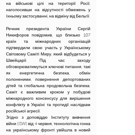
на військові цілі на території Росії, 
наголосивши на відсутності обмежень у 
їхньому застосуванні, на відміну від Бельгії.
Речник президента України Сергій 
Никифоров повідомив, що близько 107 
країн та міжнародних організацій 
підтвердили свою участь у Українському 
Світовому Саміті Миру, який відбудеться у 
Швейцарії. Під час заходу 
обговорюватимуться ключові питання, такі 
як енергетична безпека, обмін 
полоненими, повернення депортованих 
дітей та глобальна продовольча безпека. 
Саміт є важливим кроком у побудові 
міжнародного консенсусу для вирішення 
конфлікту в Україні та протидії наслідкам 
російської агресії.
Згідно з доповіддю Інституту вивчення 
війни (ISW) від 4 червня, технологічна гонка 
на українському фронті увійшла в новий 