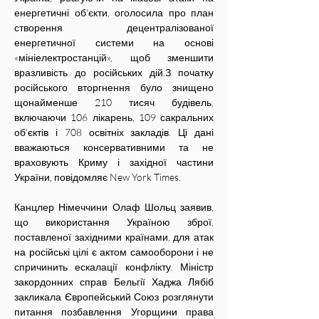
енергетичні об'єкти, оголосила про план 
створення децентралізованої 
енергетичної системи на основі 
«мініелектростанцій», щоб зменшити 
вразливість до російських дій.З початку 
російського вторгнення було знищено 
щонайменше 210 тисяч будівель, 
включаючи 106 лікарень, 109 сакральних 
об'єктів і 708 освітніх закладів. Ці дані 
вважаються консервативними та не 
враховують Криму і західної частини 
України, повідомляє New York Times.
Канцлер Німеччини Олаф Шольц заявив, 
що використання Україною зброї, 
поставленої західними країнами, для атак 
на російські цілі є актом самооборони і не 
спричинить ескалації конфлікту. Міністр 
закордонних справ Бельгії Хаджа Лябіб 
закликала Європейський Союз розглянути 
питання позбавлення Угорщини права 