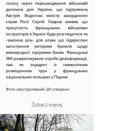
голосу через перешкоджання військовій 
допомозі для України, що підтримала 
Австрія. Водночас міністр закордонних 
справ Росії Сергій Лавров заявив, що 
присутність французьких військових 
інструкторів в Україні буде розглядатися як 
«законна ціль» для атаки, що підкреслює 
загострення риторики Кремля щодо 
міжнародної підтримки Києва. Французькі 
ЗМІ розкритикували спроби дезінформації, 
такі як інцидент із символічним 
розміщенням трун у французьких 
національних кольорах у Парижі.
Фото ілюстративний. ШІ створено
Zobacz więcej