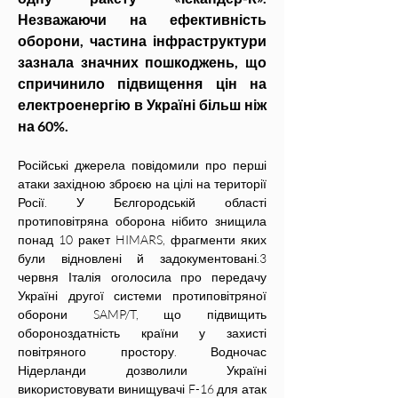
Незважаючи на ефективність 
оборони, частина інфраструктури 
зазнала значних пошкоджень, що 
спричинило підвищення цін на 
електроенергію в Україні більш ніж 
на 60%.
Російські джерела повідомили про перші 
атаки західною зброєю на цілі на території 
Росії. У Бєлгородській області 
протиповітряна оборона нібито знищила 
понад 10 ракет HIMARS, фрагменти яких 
були відновлені й задокументовані.3 
червня Італія оголосила про передачу 
Україні другої системи протиповітряної 
оборони SAMP/T, що підвищить 
обороноздатність країни у захисті 
повітряного простору. Водночас 
Нідерланди дозволили Україні 
використовувати винищувачі F-16 для атак 