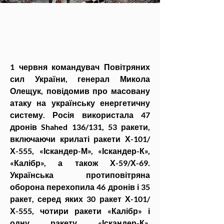
року
1 червня командувач Повітряних 
сил України, генерал Микола 
Олещук, повідомив про масовану 
атаку на українську енергетичну 
систему. Росія використала 47 
дронів Shahed 136/131, 53 ракети, 
включаючи крилаті ракети Х-101/
Х-555, «Іскандер-М», «Іскандер-К», 
«Калібр», а також Х-59/Х-69. 
Українська протиповітряна 
оборона перехопила 46 дронів і 35 
ракет, серед яких 30 ракет Х-101/
Х-555, чотири ракети «Калібр» і 
одну ракету «Іскандер-К». 