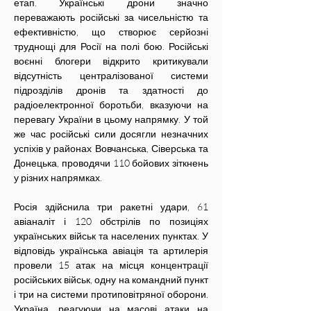
етап. Українські дрони значно 
переважають російські за чисельністю та 
ефективністю, що створює серйозні 
труднощі для Росії на полі бою. Російські 
воєнні блогери відкрито критикували 
відсутність централізованої системи 
підрозділів дронів та здатності до 
радіоелектронної боротьби, вказуючи на 
перевагу України в цьому напрямку. У той 
же час російські сили досягли незначних 
успіхів у районах Вовчанська, Сіверська та 
Донецька, проводячи 110 бойових зіткнень 
у різних напрямках.
Росія здійснила три ракетні удари, 61 
авіаналіт і 120 обстрілів по позиціях 
українських військ та населених пунктах. У 
відповідь українська авіація та артилерія 
провели 15 атак на місця концентрації 
російських військ, одну на командний пункт 
і три на системи протиповітряної оборони. 
Україна, реагуючи на масові атаки на 