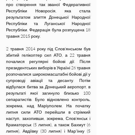
про створення так званої Федеративної 
Республіки Новоросія, яка стала 
результатом злиття Донецької Народної 
Республіки та Луганської Народної 
Республіки. Федерація була розпущена 18 
травня 2015 року.
2 травня 2014 року під Слов'янськом був 
збитий гелікоптер сил АТО, а 22 травня 
почалися регулярні бойові дії. Після 
президентських виборів в Україні 26 травня 
розпочалися широкомасштабні бойові дії у 
супроводі авіації та десанту. Потім 
відбулася битва за Донецький аеропорт, в 
результаті якої загинуло близько 100 
сепаратистів. Було відновлено контроль, 
зокрема, над Маріуполем. На початку 
липня сили АТО перейшли в стрімкий 
наступ, захопивши, зокрема, Слов'янськ і 
Краматорськ (5 липня), а також Бахмут (6 
липня), Авдіївку (30 липня) і Мар'їнку (5 