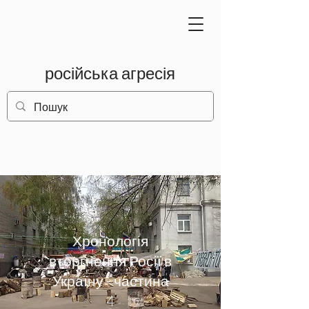
російська агресія
Хронологія
вторгнення Росії в
Україну - частина
4