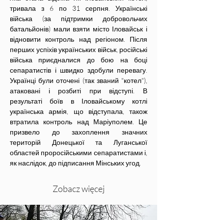
тривала з 6 по 31 серпня. Українські 
війська (за підтримки добровольчих 
батальйонів) мали взяти місто Іловайськ і 
відновити контроль над регіоном. Після 
перших успіхів українських військ, російські 
війська приєдналися до бою на боці 
сепаратистів і швидко здобули перевагу. 
Українці були оточені (так званий "котел"), 
атаковані і розбиті при відступі. В 
результаті боїв в Іловайському котлі 
українська армія, що відступала, також 
втратила контроль над Маріуполем. Це 
призвело до захоплення значних 
територій Донецької та Луганської 
областей проросійськими сепаратистами і, 
як наслідок, до підписання Мінських угод.
Zobacz więcej