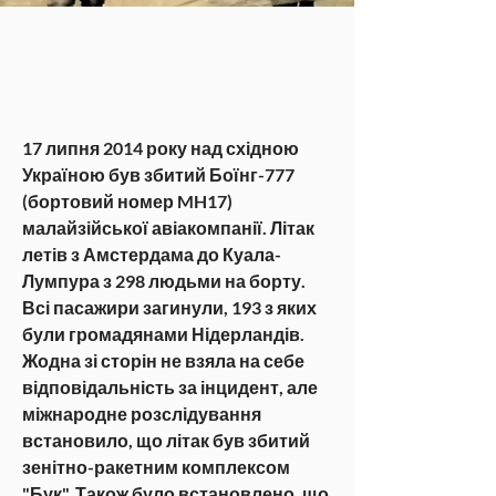
5
17 липня 2014 року над східною 
Україною був збитий Боїнг-777 
(бортовий номер MH17) 
малайзійської авіакомпанії. Літак 
летів з Амстердама до Куала-
Лумпура з 298 людьми на борту. 
Всі пасажири загинули, 193 з яких 
були громадянами Нідерландів. 
Жодна зі сторін не взяла на себе 
відповідальність за інцидент, але 
міжнародне розслідування 
встановило, що літак був збитий 
зенітно-ракетним комплексом 
"Бук". Також було встановлено, що 