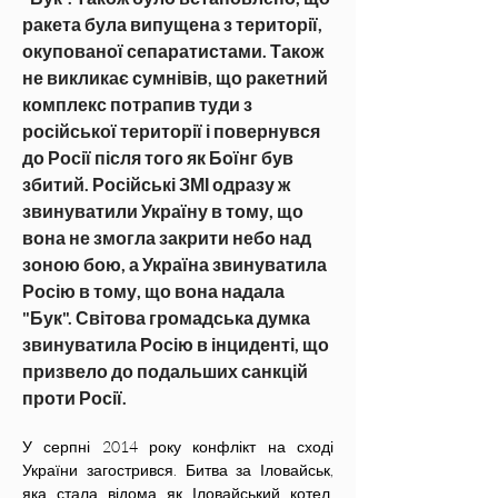
ракета була випущена з території, 
окупованої сепаратистами. Також 
не викликає сумнівів, що ракетний 
комплекс потрапив туди з 
російської території і повернувся 
до Росії після того як Боїнг був 
збитий. Російські ЗМІ одразу ж 
звинуватили Україну в тому, що 
вона не змогла закрити небо над 
зоною бою, а Україна звинуватила 
Росію в тому, що вона надала 
"Бук". Світова громадська думка 
звинуватила Росію в інциденті, що 
призвело до подальших санкцій 
проти Росії.
У серпні 2014 року конфлікт на сході 
України загострився. Битва за Іловайськ, 
яка стала відома як Іловайський котел, 