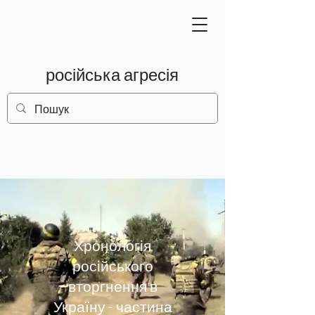
російська агресія
Хронологія
російського
вторгнення в
Україну - частина