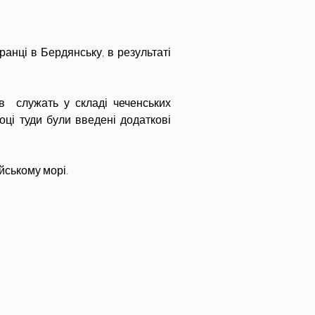
анці в Бердянську, в результаті 
  служать у складі чеченських 
оці туди були введені додаткові 
йському морі.