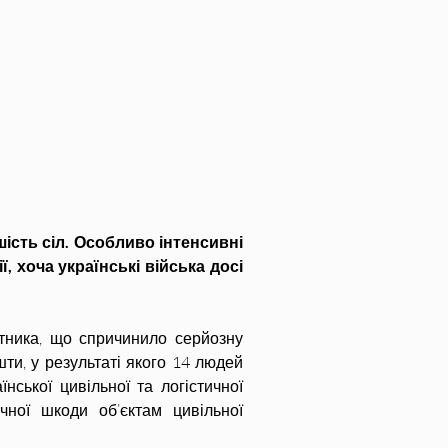
. Травень 2024
ість сіл. Особливо інтенсивні 
 хоча українські війська досі 
тника, що спричинило серйозну 
и, у результаті якого 14 людей 
ської цивільної та логістичної 
чної шкоди об’єктам цивільної 