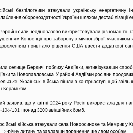
сійські безпілотники атакували українську енергетичну 
слаблення обороноздатності України шляхом дестабілізації 
збройні сили неодноразово використовували різноманітні га
шенням Конвенції про заборону хімічної зброї, учасником яко
доволенням привітало рішення США ввести додаткові санкц
пили селище Бердичі поблизу Авдіївки, активізувавши спроб
ївки та Новопавловська. У районі Авдіївки росіяни продовжил
ьське. Українські війська пішли в контрнаступ, щоб звільнити
 і Кераміком.
 заявив, що у квітні 2024 року Росія використала для напа
-136/131 і понад 3200 авіаційних бомб.
сійські війська атакували села Новоосинове та Мемрик у Хар
і 12-річну дитину, та завдавши поранення ще двом особам.