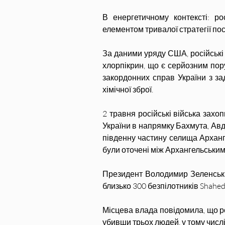
В енергетичному контексті: ро
елементом тривалої стратегії по
За даними уряду США, російські 
хлорпікрин, що є серйозним пору
закордонних справ України з за
хімічної зброї.
2 травня російські війська захо
України в напрямку Бахмута, Авді
південну частину селища Архангел
були оточені між Архангельським
Президент Володимир Зеленський
близько 300 безпілотників Shahed
Місцева влада повідомила, що ро
убивши трьох людей, у тому числ