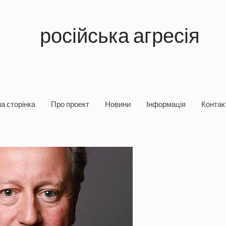
російська агресія
а сторінка
Про проект
Новини
Інформація
Контакт
Хронологія втор