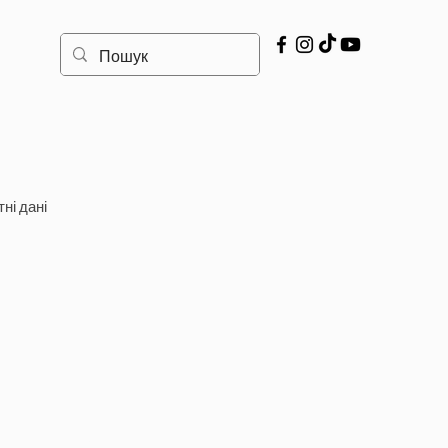
ні дані
гнення Росії в