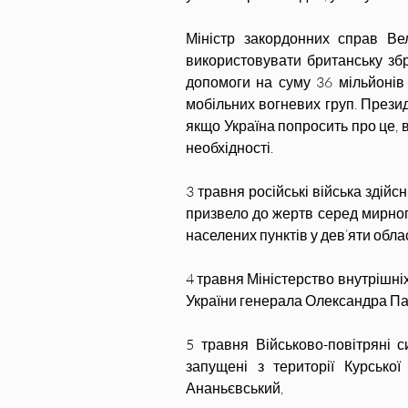
Міністр закордонних справ Ве
використовувати британську збро
допомоги на суму 36 мільйонів 
мобільних вогневих груп. Презид
якщо Україна попросить про це, в
необхідності.
3 травня російські війська здійсн
призвело до жертв серед мирног
населених пунктів у дев’яти обла
4 травня Міністерство внутрішні
України генерала Олександра Па
5 травня Військово-повітряні с
запущені з території Курської
Ананьєвський,