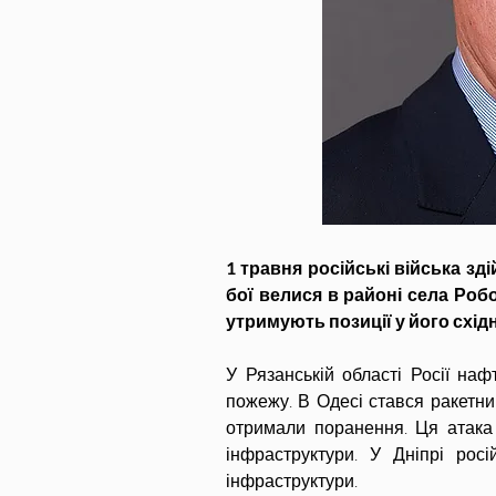
1 травня російські війська зд
бої велися в районі села Робо
утримують позиції у його східн
У Рязанській області Росії на
пожежу. В Одесі стався ракетний
отримали поранення. Ця атака є
інфраструктури. У Дніпрі росі
інфраструктури.