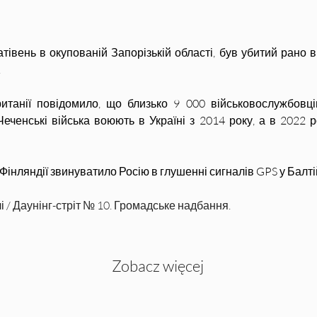
тівень в окупованій Запорізькій області, був убитий рано вр
.
итанії повідомило, що близько 9 000 військовослужбовців
 Чеченські війська воюють в Україні з 2014 року, а в 2022 р
Фінляндії звинуватило Росію в глушенні сигналів GPS у Балті
 / Даунінг-стріт № 10. Громадське надбання.
Zobacz więcej