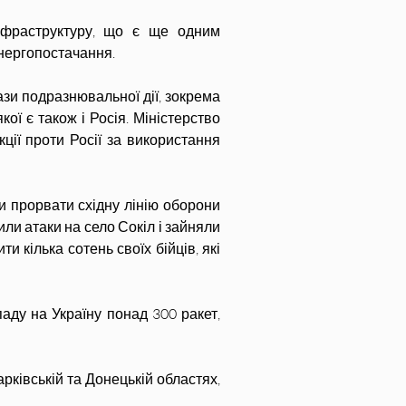
інфраструктуру, що є ще одним 
енергопостачання.
зи подразнювальної дії, зокрема 
ї є також і Росія. Міністерство 
ії проти Росії за використання 
и прорвати східну лінію оборони 
и атаки на село Сокіл і зайняли 
 кілька сотень своїх бійців, які 
ду на Україну понад 300 ракет, 
ківській та Донецькій областях, 