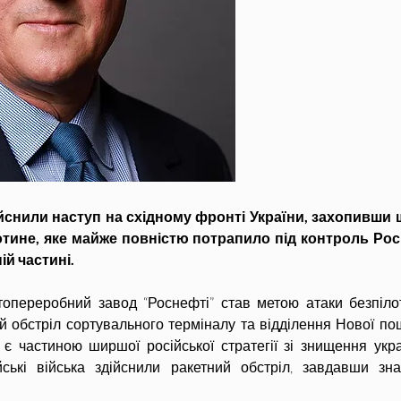
Україну – ч. 35
р.
ійснили наступ на східному фронті України, захопивши ш
тине, яке майже повністю потрапило під контроль Росії,
ій частині.
фтопереробний завод “Роснефті” став метою атаки безпіло
 обстріл сортувального терміналу та відділення Нової пошт
 частиною ширшої російської стратегії зі знищення україн
йські війська здійснили ракетний обстріл, завдавши зна