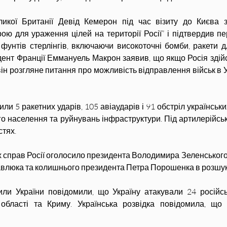
ликої Британії Девід Кемерон під час візиту до Києва з
ю для ураження цілей на території Росії” і підтвердив пер
фунтів стерлінгів, включаючи високоточні бомби, ракети 
ент Франції Еммануель Макрон заявив, що якщо Росія здійсн
ін розгляне питання про можливість відправлення військ в Ук
или 5 ракетних ударів, 105 авіаударів і 91 обстріл українськи
о населення та руйнувань інфраструктури. Під артилерійськ
стях.
х справ Росії оголосило президента Володимира Зеленського
влюка та колишнього президента Петра Порошенка в розшук
или України повідомили, що Україну атакували 24 російсь
 області та Криму. Українська розвідка повідомила, що