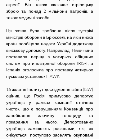
агресії. Він також включає стрілецьку 
зброю та понад 2 мільйони патронів, а 
також медичні засоби.
Ця заява була зроблена після зустрічі 
міністрів оборони в Брюсселі, на якій низка 
країн пообіцяла надати Україні додаткову 
військову допомогу. Наприклад, Німеччина 
поставила першу з чотирьох обіцяних 
систем протиповітряної оборони IRIS-T, а 
Іспанія оголосила про поставку чотирьох 
пускових установок HAWK.
15 жовтня Інститут дослідження війни (ISW) 
оцінив, що Росія примусово депортує 
українців у рамках кампанії етнічних 
чисток, що є порушенням Конвенції про 
запобігання злочину геноциду та 
покарання за нього. Депортованих 
українців замінюють росіянами, які, як 
очікується, поступово заселять окуповані 