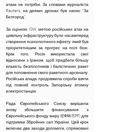
атаки не потрібні. За словами журналіста 
Reuters, на деяких дронах був напис “За 
Бєлгород”.
За оцінкою ISW, метою російських атак на 
цивільну інфраструктуру було насамперед 
створення психологічного ефекту, який був 
пріоритетнішим за прогрес на полі бою. 
Крім того, Росія використала свої 
відносини з Іраном, щоб придбати більшу 
кількість безпілотників і балістичних ракет 
для поповнення свого ракетного арсеналу. 
Російська влада продовжила спроби взяти 
під повний контроль Запорізьку атомну 
електростанцію.
Рада Європейського Союзу вирішила 
знову збільшити фінансування з 
Європейського фонду миру (ЕФМ/EPF) для 
підтримки Збройних сил України. Цей крок 
включає два заходи допомоги, спрямовані 