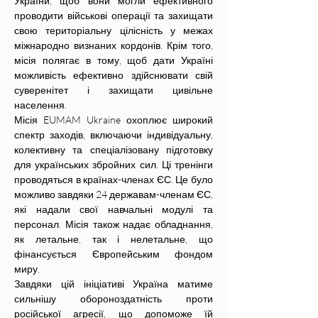
України, щоб вони могли ефективного 
проводити військові операції та захищати 
свою територіальну цілісність у межах 
міжнародно визнаних кордонів. Крім того, 
місія полягає в тому, щоб дати Україні 
можливість ефективно здійснювати свій 
суверенітет і захищати цивільне 
населення.
Місія EUMAM Ukraine охоплює широкий 
спектр заходів, включаючи індивідуальну, 
колективну та спеціалізовану підготовку 
для українських збройних сил. Ці тренінги 
проводяться в країнах-членах ЄС. Це було 
можливо завдяки 24 державам-членам ЄС, 
які надали свої навчальні модулі та 
персонал. Місія також надає обладнання, 
як летальне, так і нелетальне, що 
фінансується Європейським фондом 
миру.
Завдяки цій ініціативі Україна матиме 
сильнішу обороноздатність проти 
російської агресії, що допоможе їй 