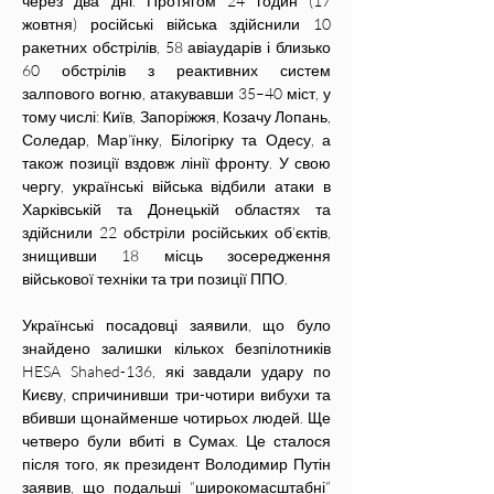
через два дні. Протягом 24 годин (17 
жовтня) російські війська здійснили 10 
ракетних обстрілів, 58 авіаударів і близько 
60 обстрілів з реактивних систем 
залпового вогню, атакувавши 35–40 міст, у 
тому числі: Київ, Запоріжжя, Козачу Лопань, 
Соледар, Мар’їнку, Білогірку та Одесу, а 
також позиції вздовж лінії фронту. У свою 
чергу, українські війська відбили атаки в 
Харківській та Донецькій областях та 
здійснили 22 обстріли російських об’єктів, 
знищивши 18 місць зосередження 
військової техніки та три позиції ППО.
Українські посадовці заявили, що було 
знайдено залишки кількох безпілотників 
HESA Shahed-136, які завдали удару по 
Києву, спричинивши три-чотири вибухи та 
вбивши щонайменше чотирьох людей. Ще 
четверо були вбиті в Сумах. Це сталося 
після того, як президент Володимир Путін 
заявив, що подальші “широкомасштабні” 