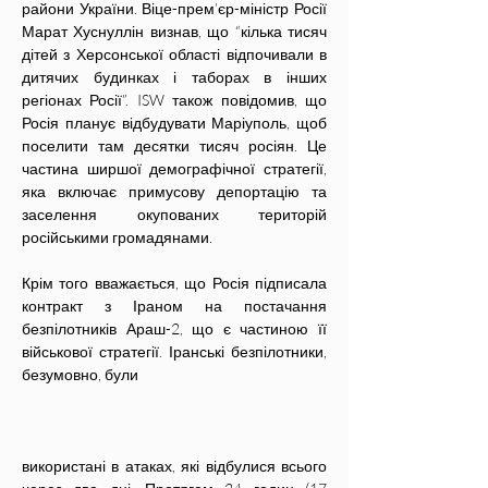
райони України. Віце-прем’єр-міністр Росії 
Марат Хуснуллін визнав, що “кілька тисяч 
дітей з Херсонської області відпочивали в 
дитячих будинках і таборах в інших 
регіонах Росії”. ISW також повідомив, що 
Росія планує відбудувати Маріуполь, щоб 
поселити там десятки тисяч росіян. Це 
частина ширшої демографічної стратегії, 
яка включає примусову депортацію та 
заселення окупованих територій 
російськими громадянами.
Крім того вважається, що Росія підписала 
контракт з Іраном на постачання 
безпілотників Араш-2, що є частиною її 
військової стратегії. Іранські безпілотники, 
безумовно, були
використані в атаках, які відбулися всього 