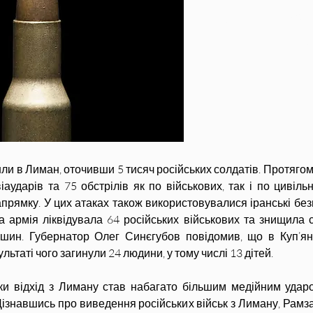
Україну – ч. 29
р.
шли в Лиман, оточивши 5 тисяч російських солдатів. Протягом 
іаударів та 75 обстрілів як по військових, так і по цивіль
апрямку. У цих атаках також використовувалися іранські без
 армія ліквідувала 64 російських військових та знищила ск
шин. Губернатор Олег Синєгубов повідомив, що в Куп’янсь
льтаті чого загинули 24 людини, у тому числі 13 дітей.
ки відхід з Лиману став набагато більшим медійним ударом
. Дізнавшись про виведення російських військ з Лиману, Рамз