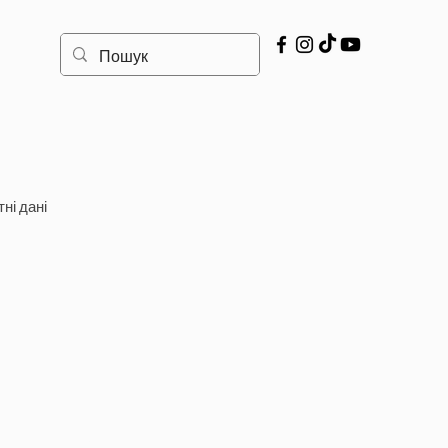
ні дані
гнення Росії в