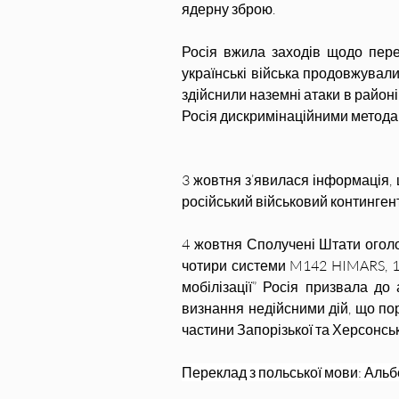
ядерну зброю.
Росія вжила заходів щодо перед
українські війська продовжували
здійснили наземні атаки в районі 
Росія дискримінаційними методам
3 жовтня з’явилася інформація, щ
російський військовий контингент 
4 жовтня Сполучені Штати оголос
чотири системи M142 HIMARS, 15
мобілізації” Росія призвала до
визнання недійсними дій, що пор
частини Запорізької та Херсонськ
Переклад з польської мови: Альб