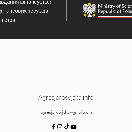
авдання фінансується
фінансових ресурсів
ністра
Agresjarosyjska.info
agresjarosyjska@gmail.com