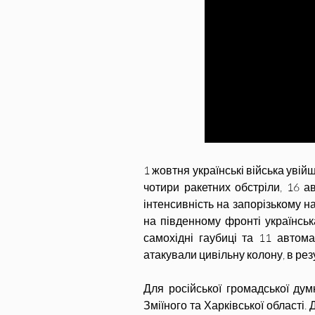
1 жовтня українські війська увій
чотири ракетних обстріли, 16 ав
інтенсивність на запорізькому н
на південному фронті українська
самохідні гаубиці та 11 автома
атакували цивільну колону, в резу
Для російської громадської дум
Зміїного та Харківської області