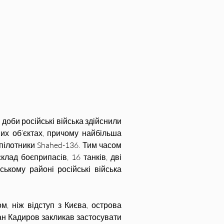
. Жовтень 2022
доби російські війська здійснили 
них об’єктах, причому найбільша 
пілотники Shahed-136. Тим часом 
лад боєприпасів, 16 танків, дві 
кому районі російські війська 
, ніж відступ з Києва, острова 
ан Кадиров закликав застосувати 