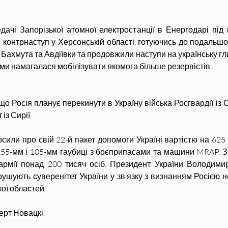
ачі Запорізької атомної електростанції в Енергодарі під 
 контрнаступ у Херсонській області, готуючись до подальшог
Бахмута та Авдіївки та продовжили наступи на українську глиб
и намагалася мобілізувати якомога більше резервістів.
о Росія планує перекинути в Україну війська Росгвардії із С
із Сирії.
или про свій 22-й пакет допомоги Україні вартістю на 625 
5-мм і 105-мм гаубиці з боєприпасами та машини MRAP. З 
 армії понад 200 тисяч осіб. Президент України Володими
ушують суверенітет України у зв’язку з визнанням Росією н
ої областей.
ерт Новацкі