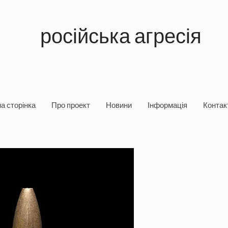
російська агресія
а сторінка
Про проект
Новини
Інформація
Контакт
Хронологія втор