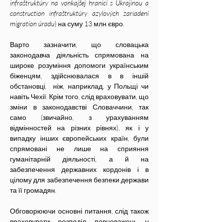
infraštruktúry na vonkajšej hranici s Ukrajinou a 
construction infraštruktúry azylových zariadení 
migration úradu
) на суму 13 млн євро.
Варто зазначити, що словацька 
законодавча діяльність спрямована на 
широке розуміння допомоги українським 
біженцям, здійснювалася в в іншій 
обстановці,  ніж, наприклад, у Польщі чи 
навіть Чехії. Крім того, слід враховувати, що 
зміни в законодавстві Словаччини, так 
само (звичайно, з урахуванням 
відмінностей на різних рівнях), як і у 
випадку інших європейських країн, були 
спрямовані не лише на сприяння 
гуманітарній діяльності, а й на 
забезпечення державних кордонів і в 
цілому для забезпечення безпеки держави 
та її громадян. 
Обговорюючи основні питання, слід також 
враховувати розподіл повноважень у 