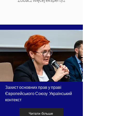
Zobacz więcej ekspertyz
Katolicki Uniwersytet Lubelski Jana
Pawła II
Захист основних прав у праві
Європейського Союзу. Український
контекст
Читати більше