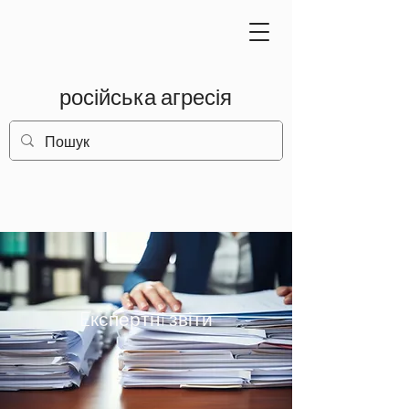
російська агресія
Eкспертнi звіти