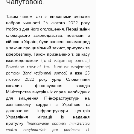
Чапутовою. 
Таким чином, акт із внесеними змінами 
набрав чинності 26 лютого 2022 року 
(тобто з дня його оголошення. Перші зміни 
словацького законодавства, пов’язані з 
війною в Україні, були внесені насамперед 
у закони про цивільний захист, притулок та 
кібербезпеку. Також призначено т. зв касу 
взаємодопомоги (fond vzájomnej pomoci)) 
Powołano również tzw. fundusz wzajemnej 
pomocy (
fond vzájomnej pomoci
) а вже 25 
лютого 2022 року уряд Словаччини 
схвалив фінансування заходів 
Міністерства внутрішніх справ, необхідних 
для зміцнення ІТ-інфраструктури на 
зовнішньому кордоні з Україною та 
доповнення інфраструктури центрів 
Управління міграції із надання 
притулку 
(financovanie opatrení ministerstva 
vnútra nevyhnutných pre posilnenie IT 