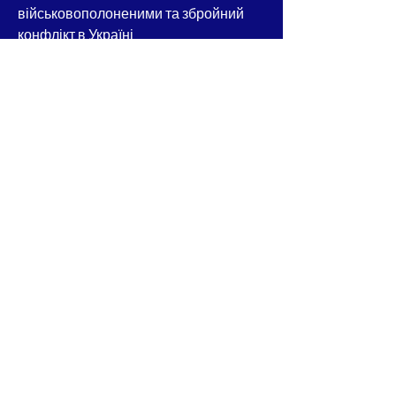
військовополоненими та збройний
конфлікт в Україні
Читати більше
Реалізація права на судовий захист в