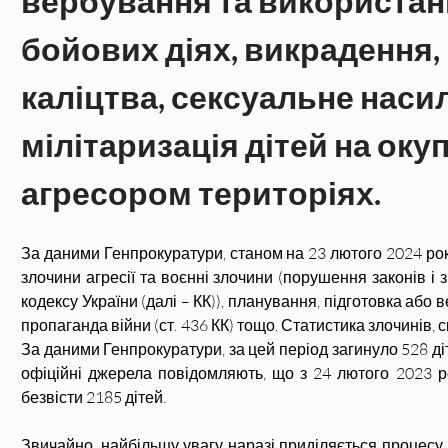
вербування та використанн
бойових діях, викрадення, 
каліцтва, сексуальне насил
мілітаризація дітей на оку
агресором територіях.
За даними Генпрокуратури, станом на 23 лютого 2024 рок
злочини агресії та воєнні злочини (порушення законів і з
кодексу України (далі – КК)), планування, підготовка або ве
пропаганда війни (ст. 436 КК) тощо. Статистика злочинів, 
За даними Генпрокуратури, за цей період загинуло 528 діт
офіційні джерела повідомляють, що з 24 лютого 2023 р
безвісти 2185 дітей.
Звичайно, найбільшу увагу наразі приділяється процесу 