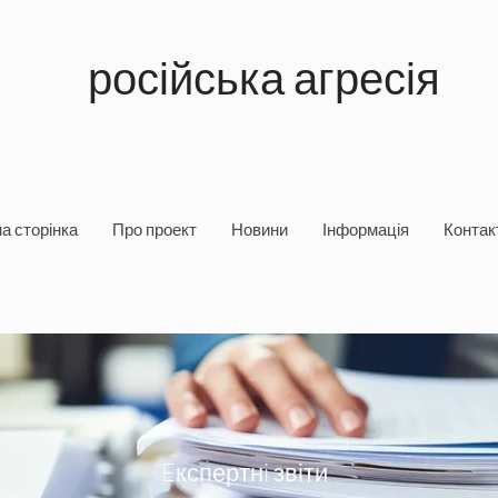
російська агресія
а сторінка
Про проект
Новини
Інформація
Контакт
Eкспертнi звіти