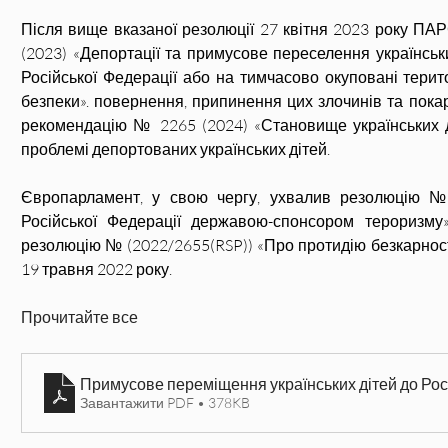
Після вище вказаної резолюції 27 квітня 2023 року П
(2023) «Депортації та примусове переселення українськи
Російської Федерації або на тимчасово окуповані терито
безпеки». повернення, припинення цих злочинів та покар
рекомендацію № 2265 (2024) «Становище українських ді
проблемі депортованих українських дітей.
Європарламент, у свою чергу, ухвалив резолюцію № 
Російської Федерації державою-спонсором тероризму
резолюцію № (2022/2655(RSP)) «Про протидію безкарності з
19 травня 2022 року.
Прочитайте все
Примусове переміщення українських дітей до Росі
Завантажити PDF • 378KB