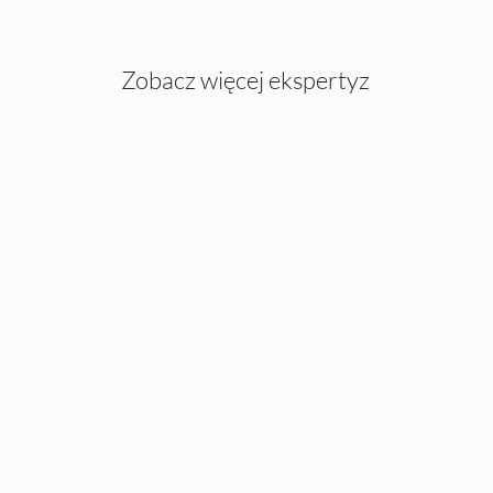
Zobacz więcej ekspertyz
Katolicki Uniwersytet Lubelski Jana Pawła II