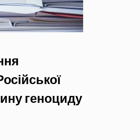
ння 
Російської 
чину геноциду