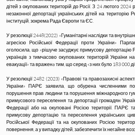
дітей з окупованих територій до Росії. З 24 лютого 2024
незаконної депортації українських дітей на територію Р
інституцій, зокрема Рада Європи та ЄС.
У резолюції 2448(2022) «Гуманітарні наслідки та внутрішнє
агресією Російської Федерації проти України» Парл
оголосила, що «рішуче засуджує примусову депортацію 
українців з тимчасово окупованих територій України на 
евакуації» та враженa тим, що серед «з них було 183 000 ді
У резолюції 2482 (2023) «Правові та правозахисні аспекти
України» ПАРЄ заявила, що обурена численними пові
порушення прав людини та порушення міжнародного гум
примусового переселення та депортації громадян України,
Федерації або на окуповані Росією території. ПАРЄ т
примусову депортацію та переселення українських цивіл
Російської Федерації та на окупованих Росією територ
повернення, а у випадку дітей, забезпечити їх негайне воз