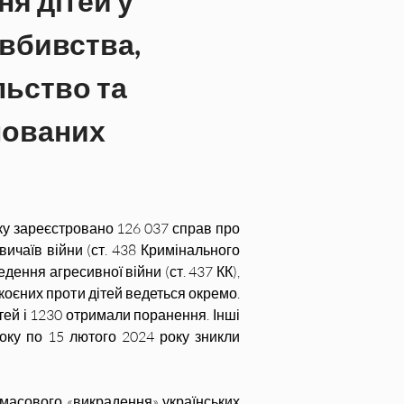
я дітей у 
вбивства, 
ьство та 
пованих 
у зареєстровано 126 037 справ про 
вичаїв війни (ст. 438 Кримінального 
дення агресивної війни (ст. 437 КК), 
скоєних проти дітей ведеться окремо. 
ей і 1230 отримали поранення. Інші 
оку по 15 лютого 2024 року зникли 
масового «викрадення» українських 