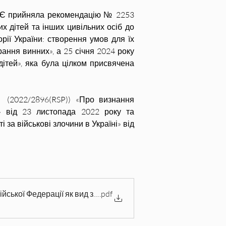
АРЄ прийняла рекомендацію № 2253 
х дітей та інших цивільних осіб до 
рії України: створення умов для їх 
ання винних», а 25 січня 2024 року 
тей», яка була цілком присвячена 
(2022/2896(RSP)) «Про визнання 
» від 23 листопада 2022 року та 
а військові злочини в Україні» від 
йської Федерації як вид злочину геноциду
.pdf