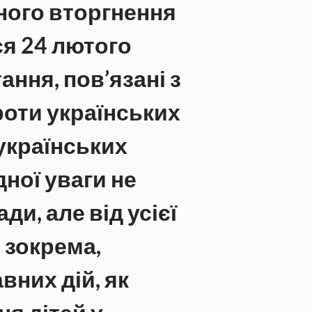
ного вторгнення 
ся 24 лютого 
ання, пов’язані з 
оти українських 
українських 
ної уваги не 
ди, але від усієї 
 зокрема, 
них дій, як 