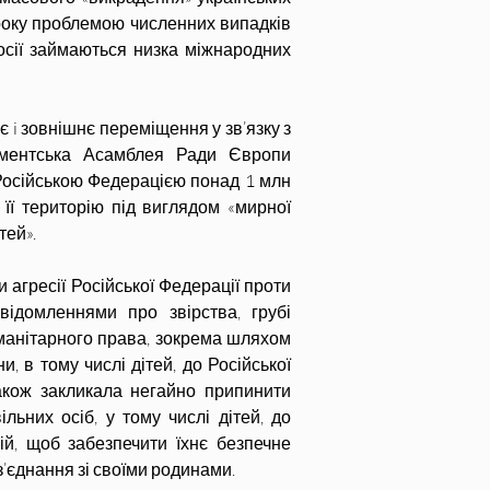
 року проблемою численних випадків 
осії займаються низка міжнародних 
 i зовнішнє переміщення у зв’язку з 
аментська Асамблея Ради Європи 
Російською Федерацією понад 1 млн 
її територію під виглядом «мирної 
тей».
 агресії Російської Федерації проти 
домленнями про звірства, грубі 
анітарного права, зокрема шляхом 
 в тому числі дітей, до Російської 
акож закликала негайно припинити 
ьних осіб, у тому числі дітей, до 
ій, щоб забезпечити їхнє безпечне 
з’єднання зі своїми родинами.