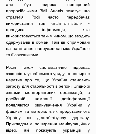
але був широко поширений 
проросійськими ЗМІ. Аналіз показує, що 
стратегія Росії часто передбачає 
використання т.зв «malinformation» - 
правдива інформація, яка 
використовується таким чином, що вводить 
одержувачів в обман. Такі дії спрямовані 
на нагнітання напруженості між Україною 
та її союзниками. 
Росія також систематично підриває 
законність українського уряду та поширює 
наратив про те, що Україна становить 
загрозу для стабільності в регіоні. Згідно зі 
звітами моніторингових організацій, в 
російській кампанії дезінформації 
появляются звинувачення України у 
фашизмі та матеріали, які представляють 
Україну як дестабілізуючу державу. 
Прикладом є поширення маніпуляційних 
відео, які показують українців у 