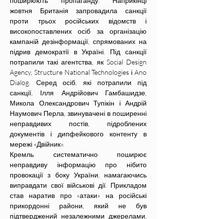
поширюють пропаганду. Наприкінці 
жовтня Британія запровадила санкції 
проти трьох російських відомств і 
високопоставлених осіб за організацію 
кампаній дезінформації, спрямованих на 
підрив демократії в Україні. Під санкції 
потрапили такі агентства, як Social Design 
Agency, Structure National Technologies і Ano 
Dialog. Серед осіб, які потрапили під 
санкції, Ілля Андрійович Гамбашидзе, 
Микола Олександрович Тупікін і Андрій 
Наумович Перла, звинувачені в поширенні 
неправдивих постів, підроблених 
документів і дипфейкового контенту в 
мережі «Двійник».
Кремль систематично поширює 
неправдиву інформацію про нібито 
провокації з боку України, намагаючись 
виправдати свої військові дії. Прикладом 
став наратив про «атаки» на російські 
прикордонні райони, який не був 
підтверджений незалежними джерелами, 