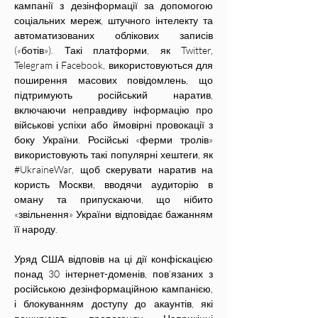
кампанії з дезінформації за допомогою 
соціальних мереж, штучного інтелекту та 
автоматизованих облікових записів 
(«ботів»). Такі платформи, як Twitter, 
Telegram і Facebook, використовуються для 
поширення масових повідомлень, що 
підтримують російський наратив, 
включаючи неправдиву інформацію про 
військові успіхи або ймовірні провокації з 
боку України. Російські «ферми тролів» 
використовують такі популярні хештеги, як 
#UkraineWar, щоб скерувати наратив на 
користь Москви, вводячи аудиторію в 
оману та припускаючи, що нібито 
«звільнення» України відповідає бажанням 
її народу.
Уряд США відповів на ці дії конфіскацією 
понад 30 інтернет-доменів, пов’язаних з 
російською дезінформаційною кампанією, 
і блокуванням доступу до акаунтів, які 