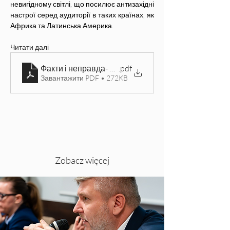
невигідному світлі, що посилює антизахідні 
настрої серед аудиторії в таких країнах, як 
Африка та Латинська Америка.
Читати далі
Факти і неправда- роль ЗМІ та дезінформації у війн
.pdf
Завантажити PDF • 272KB
Zobacz więcej