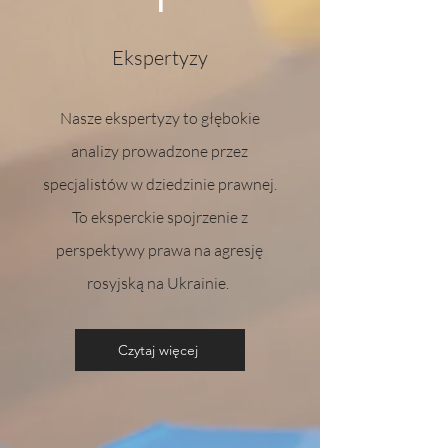
1
Ekspertyzy
Nasze ekspertyzy to głębokie
analizy prowadzone przez
specjalistów w dziedzinie prawnej.
To eksperckie spojrzenie z
perspektywy prawa na agresję
rosyjską na Ukrainie.
Czytaj więcej