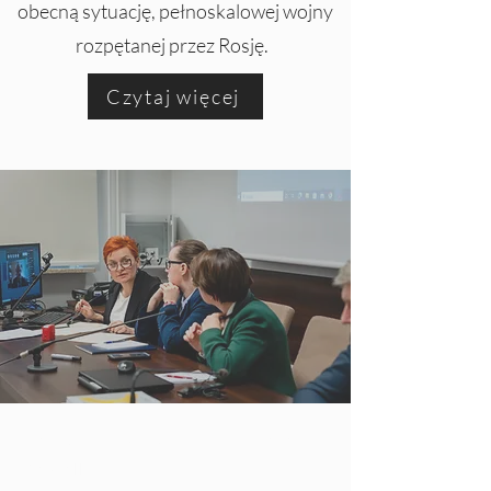
obecną sytuację, pełnoskalowej wojny
rozpętanej przez Rosję.
Czytaj więcej
Katolicki Uniwersytet Lubelski Jana
Pawła II