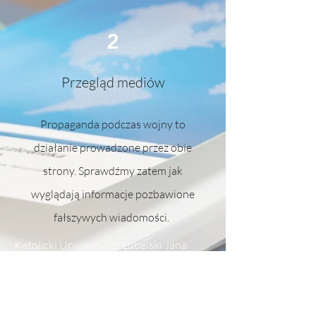
2
Przegląd mediów
Propaganda podczas wojny to
działanie prowadzone przez obie
strony. Sprawdźmy zatem jak
wyglądają informacje pozbawione
fałszywych wiadomości.
Katolicki Uniwersytet Lubelski Jana
Pawła II
Czytaj więcej