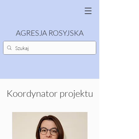
AGRESJA ROSYJSKA
Koordynator projektu